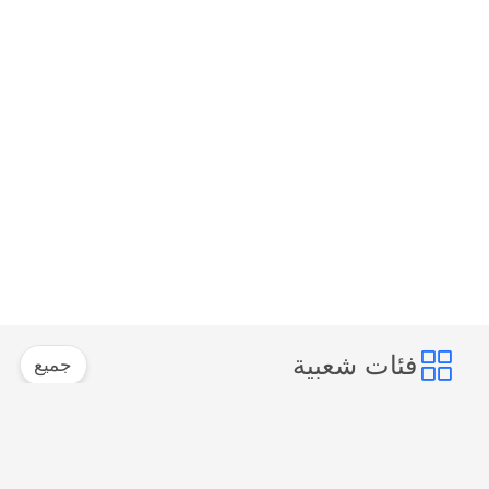
فئات شعبية
جميع
موصل إيثرنت RJ45
RJ45 موصل محمية