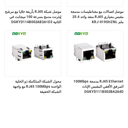
موصل اتصالات مع مغناطيسات مدمجة
موصل شبكة RJ45 بأربعة خلايا مع مرشح
مقبس معياري RJ45 منفذ واحد 25.4
إيثرنت مدمج بسرعة 100 ميجابت في
ملم KRJ-019SHZNL
الثانية DGKYD114B002AB2A1D3
RJ45 Ethernet مدمجة 100Mbps
محول الشبكة المتكاملة ذو الخلية
المرفق الأفقي المقبس الإناث
الواحدة RJ45 100Mbps مع واجهة
DGKYD111B002BA2A4D
الشبكة الخفيفة
DGKYD311B074DB2A4DN