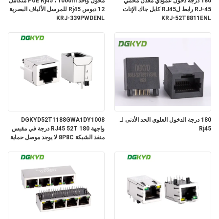
180 درجة دخول عمودي معدن محمي
محول واحد PoE Rj45 ، 1000m متكامل
خريطة
RJ-45 رابط لRJ45 كابل جاك الإناث
12 دبوس Rj45 للمرسل الألياف البصرية
KRJ-339PWDENL
KRJ-52T8811ENL
الموقع
سياسة
الخصوصية
180 درجة الدخول العلوي الحد الأدنى لـ
DGKYD52T1188GWA1DY1008
Rj45
واجهة RJ45 52T 180 درجة في مقبس
منفذ الشبكة 8P8C لا يوجد موصل حماية
خفيف