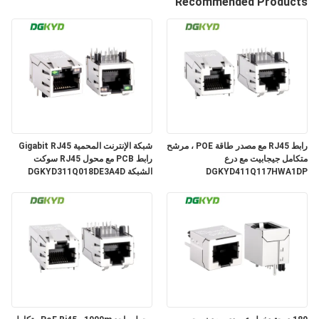
Recommended Products
جولة
في
المعمل
مراقبة
رابط RJ45 مع مصدر طاقة POE ، مرشح
شبكة الإنترنت المحمية Gigabit RJ45
الجودة
متكامل جيجابيت مع درع
رابط PCB مع محول RJ45 سوكت
DGKYD411Q117HWA1DP
الشبكة DGKYD311Q018DE3A4D
اتصل
بنا
اطلب
اقتباس