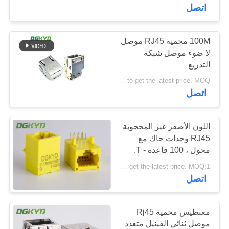
اتصل
جولة
في
100M محمية RJ45 موصل
101
لا ضوء موصل شبكة
المعمل
RJ45 موصلات
التدريع
Please contact us to get the latest price. MOQ:تفاوض
متعددة الموصل
مراقبة
اتصل
الجودة
اللون الأصفر غير المحجوبة
RJ45 وحدات جاك مع
اتصل
محول ، 100 قاعدة - T.
127
بنا
Please contact us to get the latest price. MOQ:1 قطعة
اتصل
ميناء RJ45 واحدة
اطلب
اقتباس
مغنطيس محمية Rj45
موصل ثنائي الفينيل متعدد