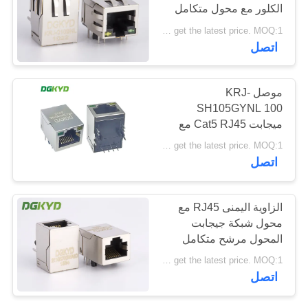
الكلور مع محول متكامل
خريطة
قابل للتخصيص
Please contact us to get the latest price. MOQ:1 قطعة
الموقع
20
اتصل
سياسة
CAT6 موصل RJ45
موصل KRJ-
الخصوصية
SH105GYNL 100
ميجابت Cat5 RJ45 مع
محول لمحول الشبكة ،
Please contact us to get the latest price. MOQ:1 قطعة
مصابيح LED
اتصل
46
الزاوية اليمنى RJ45 مع
محول شبكة جيجابت
RJ11 جاك
المحول مرشح متكامل
Please contact us to get the latest price. MOQ:1 قطعة
اتصل