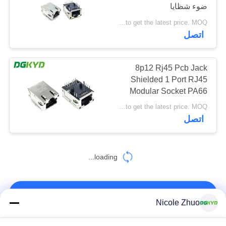
ضوء شظايا
خريطة
Please contact us to get the latest price. MOQ:تفاوض
الموقع
20
اتصل
سياسة
CAT6 موصل RJ45
8p12 Rj45 Pcb Jack
الخصوصية
Shielded 1 Port RJ45
Modular Socket PA66
with LED
Please contact us to get the latest price. MOQ:تفاوض
اتصل
46
loading...
RJ11 جاك
اتصل بنا!
Nicole Zhuo