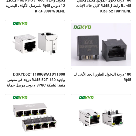
180 درجة دخول عمودي معدن محمي
محول واحد PoE Rj45 ، 1000m متكامل
خريطة
RJ-45 رابط لRJ45 كابل جاك الإناث
12 دبوس Rj45 للمرسل الألياف البصرية
KRJ-339PWDENL
KRJ-52T8811ENL
الموقع
سياسة
الخصوصية
180 درجة الدخول العلوي الحد الأدنى لـ
DGKYD52T1188GWA1DY1008
Rj45
واجهة RJ45 52T 180 درجة في مقبس
منفذ الشبكة 8P8C لا يوجد موصل حماية
خفيف