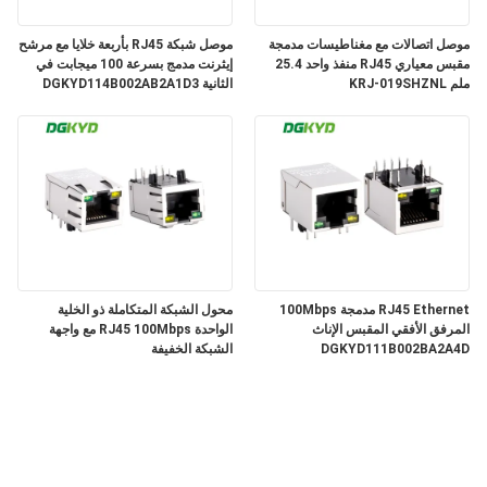
موصل اتصالات مع مغناطيسات مدمجة
موصل شبكة RJ45 بأربعة خلايا مع مرشح
مقبس معياري RJ45 منفذ واحد 25.4
إيثرنت مدمج بسرعة 100 ميجابت في
ملم KRJ-019SHZNL
الثانية DGKYD114B002AB2A1D3
RJ45 Ethernet مدمجة 100Mbps
محول الشبكة المتكاملة ذو الخلية
المرفق الأفقي المقبس الإناث
الواحدة RJ45 100Mbps مع واجهة
DGKYD111B002BA2A4D
الشبكة الخفيفة
DGKYD311B074DB2A4DN