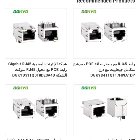
Recommended Products
جولة
في
المعمل
مراقبة
رابط RJ45 مع مصدر طاقة POE ، مرشح
شبكة الإنترنت المحمية Gigabit RJ45
الجودة
متكامل جيجابيت مع درع
رابط PCB مع محول RJ45 سوكت
DGKYD411Q117HWA1DP
الشبكة DGKYD311Q018DE3A4D
اتصل
بنا
اطلب
اقتباس