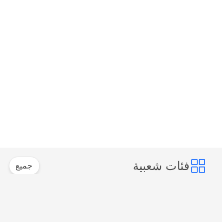
فئات شعبية
جميع
موصل إيثرنت RJ45
RJ45 موصل محمية