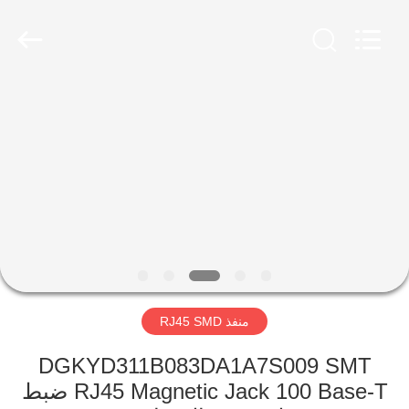
Keyouda
Electronic
Technology
Co.,ltd.
All
Rights
Reserved.
الصفحة
الرئيسية
منتجات
عرض
الواقع
الافتراضي
منفذ RJ45 SMD
معلومات
DGKYD311B083DA1A7S009 SMT
RJ45 Magnetic Jack 100 Base-T ضبط
عنا