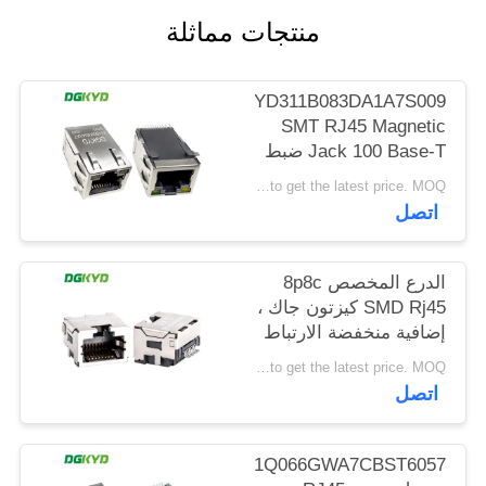
خريطة
منتجات مماثلة
الموقع
DGKYD311B083DA1A7S009
SMT RJ45 Magnetic
سياسة
Jack 100 Base-T ضبط
الخصوصية
لوحة مع المصابيح
Please contact us to get the latest price. MOQ:تفاوض
اتصل
الدرع المخصص 8p8c
SMD Rj45 كيزتون جاك ،
إضافية منخفضة الارتباط
إثنتر كيرج-85A85MMNL
Please contact us to get the latest price. MOQ:قطعة واحدة
اتصل
DGKYD211Q066GWA7CBST6057