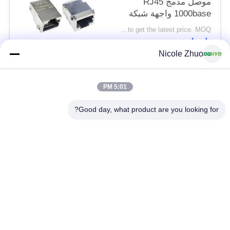
موصل مدمج RJ45
1000base واجهة شبكة
تصحيح إيثرنت مع تصفية
Please contact us to get the latest price. MOQ:قطعة واحدة
بدون ضوء SMD
اتصل
Nicole Zhuo
فئات شعبية
جميع
5:01 PM
Good day, what product are you looking for?
موصل إيثرنت RJ45
RJ45 موصل محمية
RJ45 موصلات متعددة
ميناء RJ45 واحدة
الموصل
CAT6 موصل RJ45
RJ11 جاك
RJ45 مع محول
منفذ RJ45 SMD