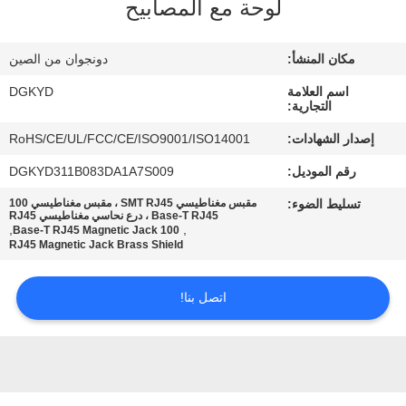
لوحة مع المصابيح
جولة
مكان المنشأ:
دونجوان من الصين
في
اسم العلامة
DGKYD
المعمل
التجارية:
إصدار الشهادات:
RoHS/CE/UL/FCC/CE/ISO9001/ISO14001
مراقبة
رقم الموديل:
DGKYD311B083DA1A7S009
الجودة
تسليط الضوء:
مقبس مغناطيسي SMT RJ45 ، مقبس مغناطيسي 100
Base-T RJ45 ، درع نحاسي مغناطيسي RJ45
,
,
100 Base-T RJ45 Magnetic Jack
RJ45 Magnetic Jack Brass Shield
اتصل
بنا
اتصل بنا!
اطلب
اقتباس