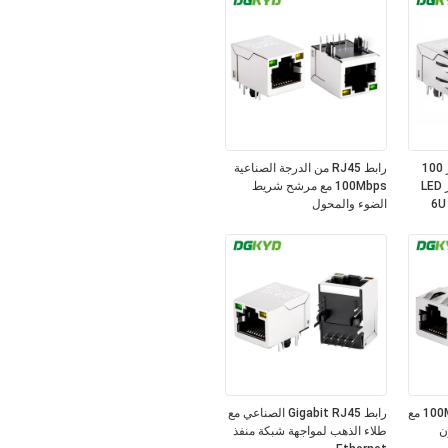
موصل RJ45 محمي بفلتر 100
رابط RJ45 من الدرجة الصناعية
ميجابت في الثانية ومؤشر LED
100Mbps مع مرشح شريط
الضوء والمحول
وصلة RJ45 محمية 100Mbps مع
رابط Gigabit RJ45 الصناعي مع
ن
طلاء الذهب لمواجهة شبكة منفذ