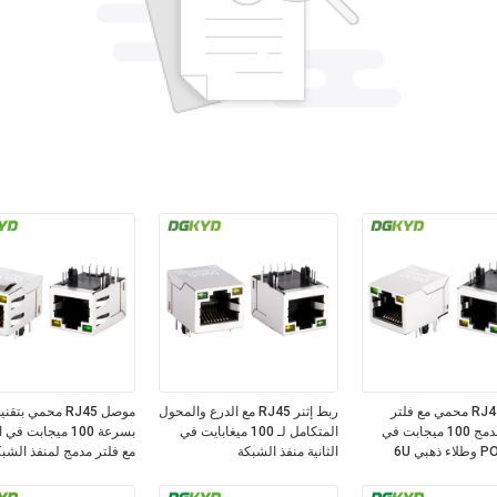
موصل RJ45 محمي مع فلتر
ربط إثنر RJ45 مع الدرع والمحول
إيثرنت مدمج 100 ميجابت في
المتكامل لـ 100 ميغابايت في
بسرعة 100 ميجابت في 
الثانية منفذ الشبكة
مع فلتر مدمج لمنفذ الشب
DGKYD211B035CD2A4D
الصناعية