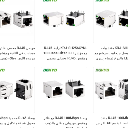
KRJ-SH202ZNL منفذ واحد
KRJ-SH256GYNL رابط RJ45
R موصل جيجابيت مرشح مع
مع مؤشر 100Base Filter LED
مؤشر LED والدرع لميناء إيثيرن
ومقبس RJ45 وحداتي محمي
مزدوج اللون وطلاء ذهبي 6U
رابط RJ45 100Mbps منفذ
وصلة RJ45 100Mbps مع فلتر
الشبكة الصناعية مع 6U القرص
ومقبس مودولي مطلي بالذهب
محول شبكة متكامل وبدو