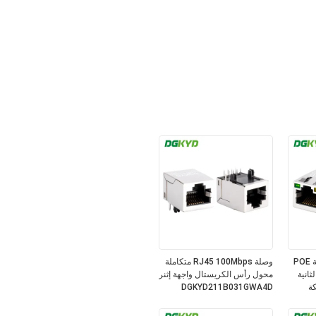
موصل RJ45 محمي بتقنية POE
وصلة RJ45 100Mbps متكاملة
الثانية
محول رأس الكريستال واجهة إثنر
كة
DGKYD211B031GWA4D