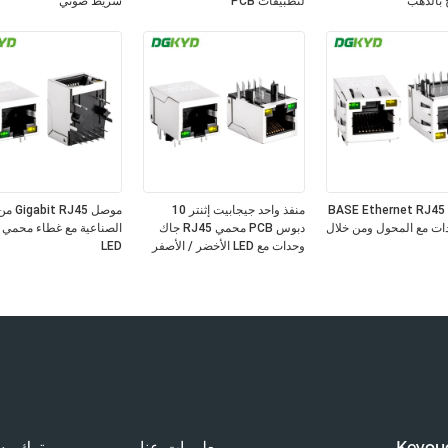
 بالذهب
لتطبيقات PCB
شريط ضوئي
10/100 BASE Ethernet RJ45
منفذ واحد جيجابيت إثنتر 10
موصل J45
ات مع المحول ومن خلال
دبوس PCB محمي RJ45 جاك
الصناعية مع غطاء محمي
وحدات مع LED الأخضر / الأصفر
LED
Keyoud
معلومات عنا
ترك رس