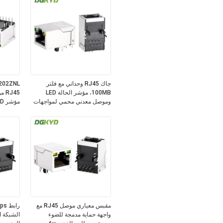
جاك RJ45 وحداتي مع فلتر
100MB، مؤشر الحالة LED
J45
وموصل معدني محمي لمواجهات
الشبكة
الصناعي
مقبس معياري موصل RJ45 مع
واجهة حماية مدمجة للضوء