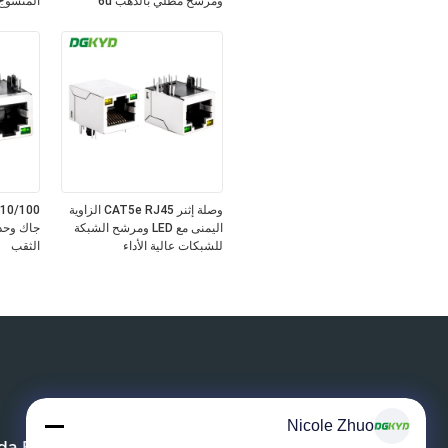
ومرشح مطلي بالذهب 6u
المنسوج
وصلة إثنر CAT5e RJ45 الزاوية
اليمنى مع LED ومرشح الشبكة
جاك وحد
للشبكات عالية الأداء
الثقب
Nicole Zhuo
a Electronic Technology Co.,ltd