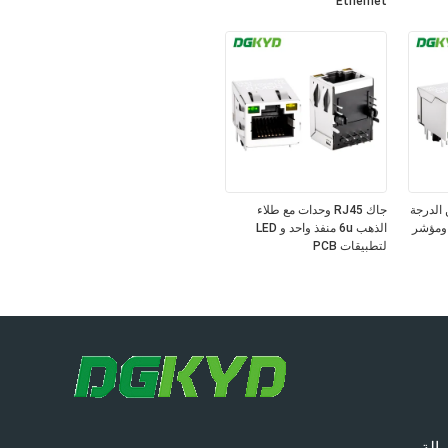
Ethernet
Gigabit R من الدرجة
جاك RJ45 وحدات مع طلاء
 ومؤشر
الذهب 6u منفذ واحد و LED
لتطبيقات PCB
الة