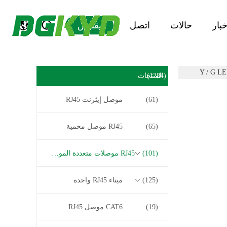
خبار
حالات
اتصل
يقتبس
(1284)
المنتجات
(61)
موصل إيثرنت RJ45
(65)
RJ45 موصل محمية
(101)
RJ45 موصلات متعددة الموصل
(125)
ميناء RJ45 واحدة
(19)
CAT6 موصل RJ45