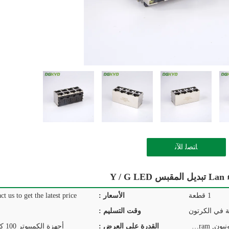
ﺎﺘﺼﻟ ﺍﻶﻧ
1 قطعة
الأسعار :
ct us to get the latest price.
ة في الكرتون
وقت التسليم :
T/T, D/P, D/A, L/C, ويسترن يونيون, MoneyGram
القدرة على العرض :
أجهزة الكمبيوتر 100 كيلو في اليوم