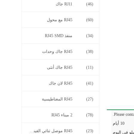
(46)
RJ11 جاك
(60)
RJ45 مع محول
(34)
منفذ RJ45 SMD
(38)
RJ45 جاك وحدات
(11)
RJ45 جاك أنثى
(41)
RJ45 لان جاك
(27)
RJ45 المغناطيسية
Please conta
(78)
2 ميناء RJ45
10 أيام
(23)
RJ45 موصل ثنائي الفينيل متعدد الكلور