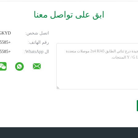
ابق على تواصل معنا
اتصل شخص:
DGKYD
رقم الهاتف:
+8618925835585
ال WhatsApp:
+8618925835585