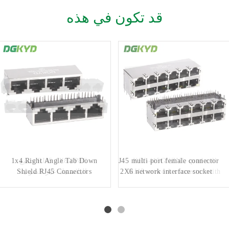
قد تكون في هذه
KRJ-415GYZNL quad cell
RJ45 multi port female connector
RJ45 1X8 8P8C جميع
1x4 Right Angle Tab Down
RJ45 network connector with
2X6 network interface socket
البلاستيك غير الضوئية
Shield RJ45 Connectors
100Mbps integrated Ethernet
DGKYD59212688HWA1DY1A022
الموصول منفذ شبكة
Quad Ports Ethernet Switch
DGKYD561888IWA1DY1022
Sockets KRJ-
filtering shielding strip light
5621S10P8C14QNL