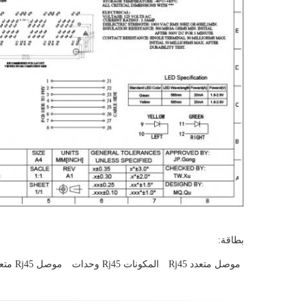
بطاقة:
موصل متعدد Rj45
المكونات Rj45 وحدات
موصل Rj45 متعدد