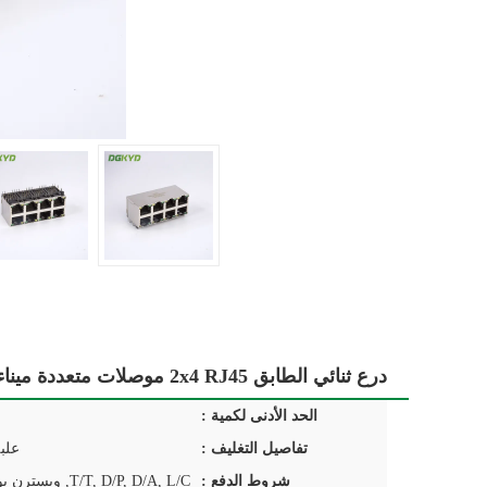
درع ثنائي الطابق 2x4 RJ45 موصلات متعددة ميناء Lan تبديل المقبس Y / G LED
الحد الأدنى لكمية :
تفاصيل التغليف :
علب
شروط الدفع :