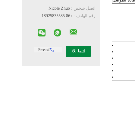
مادة الموصل
اتصل شخص :
Nicole Zhuo
رقم الهاتف :
+86 18925835585
Free call