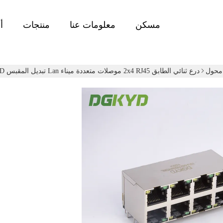
مسكن
معلومات عنا
منتجات
أ
درع ثنائي الطابق 2x4 RJ45 موصلات متعددة ميناء Lan تبديل المقبس Y / G LED