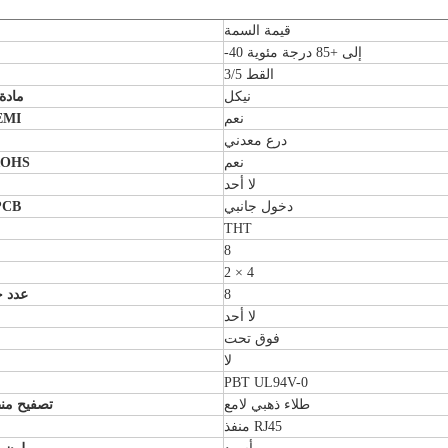
قيمة السمة
-40 إلى +85 درجة مئوية
القط 3/5
نيكل
مادة
نعم
أقراص درع
درع معدني
نعم
متوافق مع 
لا أحد
دخول جانبي
زاوية تثبي
THT
8
2 × 4
8
عدد ج
لا أحد
فوق تحت
لا
PBT UL94V-0
طلاء ذهبي لامع
تصفيح من
منفذ RJ45