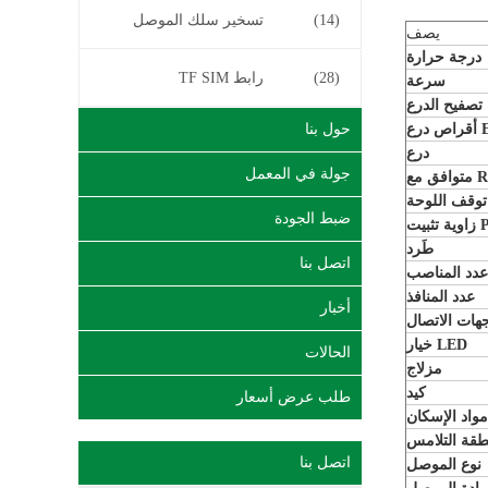
(14)
تسخير سلك الموصل
يصف
درجة حرارة
(28)
رابط TF SIM
سرعة
 تصفيح الدرع
 EMI
حول بنا
درع
جولة في المعمل
ROHS
توقف اللوحة
ضبط الجودة
ت PCB
طَرد
اتصل بنا
عدد المناصب
عدد المنافذ
أخبار
هات الاتصال
خيار LED
الحالات
مزلاج
كيد
طلب عرض أسعار
مواد الإسكان
طقة التلامس
اتصل بنا
نوع الموصل