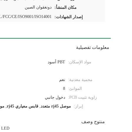
دونغقوان الصين
مكان المنشأ:
/FCC/CE/ISO9001/ISO14001
إصدار الشهادات:
معلومات تفصيلية
مواد الإسكان:
PBT أسود
محمية معدنية:
نعم
الموانئ:
8
زاوية تثبيت PCB:
دخول جانبي
إبراز:
موصل rj45 متعدد
,
قابس معياري rj45
,
موص
منتوج وصف
درع مزدوج السطح 2x4 rj45 موصل إيثرنت 