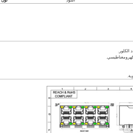
أسود
لون 
لكهرومغناطيسي.