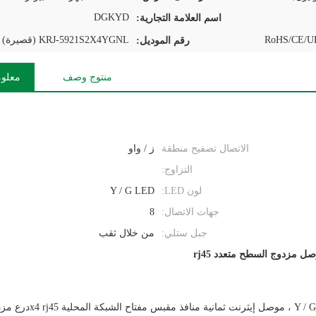
DGKYD
اسم العلامة التجارية:
RoHS/CE/UL
KRJ-5921S2X4YGNL (قصيرة)
رقم الموديل:
منتوج وصف
معلوم
الاتصال تصفيح منطقة
ز / واو
التزاوج:
لون LED:
Y / G LED
جهات الاتصال:
8
جبل ستلي:
من خلال ثقب
ل مزدوج السطح متعدد rj45
ثمانية منافذ مقبس مفتاح الشبكة المحلية ، Y / G LED