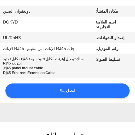
مكان المنشأ:
دونغقوان الصين
جولة
اسم العلامة
DGKYD
في
التجارية:
المعمل
إصدار الشهادات:
UL/RoHS
رقم الموديل:
جاك RJ45 الإناث إلى مقبس RJ45 الإناث
مراقبة
تسليط الضوء:
سلك توصيل إيثرنت ، كابل تثبيت لوحة rj45 ، كابل تمديد
الجودة
إيثرنت Rj45
,
,
rj45 panel mount cable
Rj45 Ethernet Extension Cable
اتصل
اتصل بنا!
بنا
اطلب
اقتباس