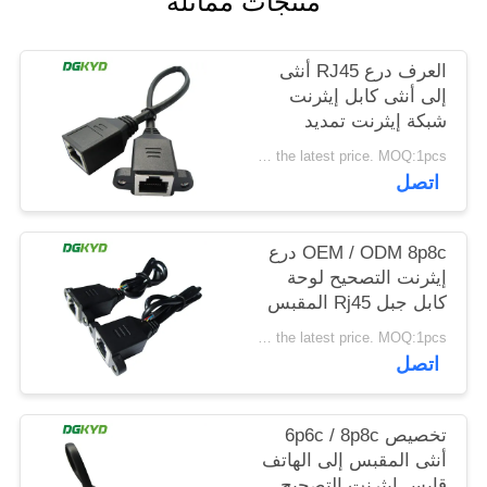
منتجات مماثلة
خريطة
الموقع
العرف درع RJ45 أنثى
إلى أنثى كابل إيثرنت
شبكة إيثرنت تمديد
سياسة
الكابلات
Please contact us to get the latest price. MOQ:1pcs
الخصوصية
اتصل
OEM / ODM 8p8c درع
إيثرنت التصحيح لوحة
كابل جبل Rj45 المقبس
كابل التصحيح
Please contact us to get the latest price. MOQ:1pcs
اتصل
تخصيص 6p6c / 8p8c
أنثى المقبس إلى الهاتف
قابس إيثرنت التصحيح