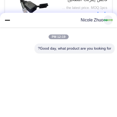
كابل مع غطاء الغبار
Please contact us to get the latest price. MOQ:1pcs
اتصل
Nicole Zhuo
فئات شعبية
جميع
12:19 PM
Good day, what product are you looking for?
موصل إيثرنت RJ45
RJ45 موصل محمية
RJ45 موصلات متعددة
ميناء RJ45 واحدة
الموصل
CAT6 موصل RJ45
RJ11 جاك
RJ45 مع محول
منفذ RJ45 SMD