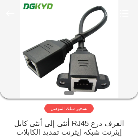
Keyouda
Electronic
Technology
Co.,ltd.
All
Rights
Reserved.
الصفحة
الرئيسية
منتجات
عرض
الواقع
الافتراضي
تسخير سلك الموصل
معلومات
العرف درع RJ45 أنثى إلى أنثى كابل
إيثرنت شبكة إيثرنت تمديد الكابلات
عنا