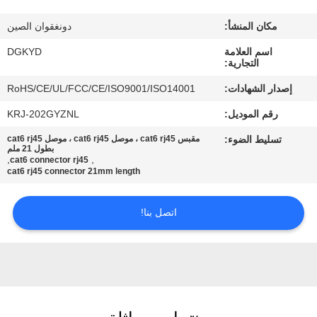
مكان المنشأ:
دونغقوان الصين
جولة
اسم العلامة
DGKYD
في
التجارية:
المعمل
إصدار الشهادات:
RoHS/CE/UL/FCC/CE/ISO9001/ISO14001
رقم الموديل:
KRJ-202GYZNL
مراقبة
تسليط الضوء:
مقبس cat6 rj45 ، موصل cat6 rj45 ، موصل cat6 rj45
الجودة
بطول 21 ملم
,
,
cat6 connector rj45
cat6 rj45 connector 21mm length
اتصل
اتصل بنا!
بنا
اطلب
اقتباس