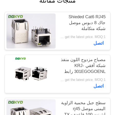
منتجات مماثلة
خريطة
الموقع
Shieded Cat6 RJ45
جاك 8 دبوس موصل
شبكة متكاملة
سياسة
المغناطيسية للموجه
Please contact us to get the latest price. MOQ:1 قطعة
الخصوصية
اتصل
مصباح مزدوج اللون منفذ
شبكة أفقي KRJ-
301EGOGOENL رابط
الاتصال Gigabit RJ45
Please contact us to get the latest price. MOQ:1 قطعة
مع مصباح ومؤشر الربيع
اتصل
سطح جبل محمية الزاوية
اليمنى موصل rj45
إيثرنت 100 قاعدة - TX