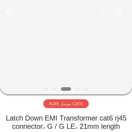
Keyouda
Electronic
Technology
Co.,ltd.
All
Rights
Reserved.
الصفحة
الرئيسية
منتجات
عرض
الواقع
الافتراضي
CAT6 موصل RJ45
معلومات
Latch Down EMI Transformer cat6 rj45
connector، G / G LE، 21mm length
عنا