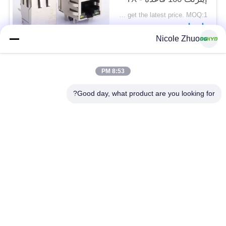
Y / G LED
Please contact us to get the latest price. MOQ:1 قطعة
اتصل
Nicole Zhuo
فئات شعبية
جميع
8:53 PM
Good day, what product are you looking for?
موصل إيثرنت RJ45
RJ45 موصل محمية
RJ45 موصلات متعددة
ميناء RJ45 واحدة
الموصل
CAT6 موصل RJ45
RJ11 جاك
RJ45 مع محول
منفذ RJ45 SMD