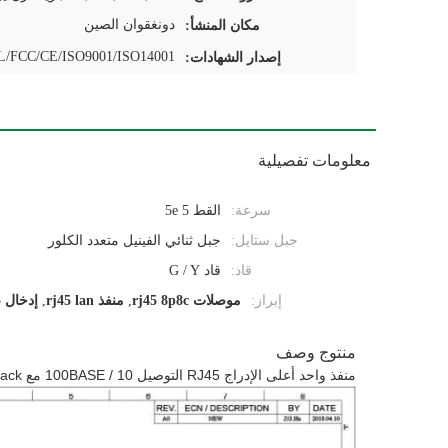
دونغقوان الصين
مكان المنشأ:
/FCC/CE/ISO9001/ISO14001
إصدار الشهادات:
معلومات تفصيلية
سرعة:
القط 5 5e
جبل ستايل:
جبل ثنائي الفينيل متعدد الكلور
قاد:
قاد G / Y
إبراز:
موصلات rj45 8p8c
,
منفذ rj45 lan
,
إدخال علوي ck
منتوج وصف
منفذ واحد أعلى الإدراج RJ45 التوصيل 10 / 100BASE مع LED Rj45 Lan Jack