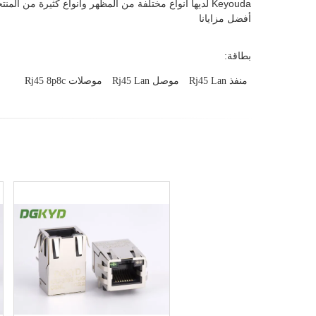
Keyouda لديها أنواع مختلفة من المظهر وأنواع كثيرة من المنتجات التخطيطية الداخلية ، عالية الجودة ، العملاء
أفضل مزايانا
بطاقة:
منفذ Rj45 Lan
موصل Rj45 Lan
موصلات Rj45 8p8c