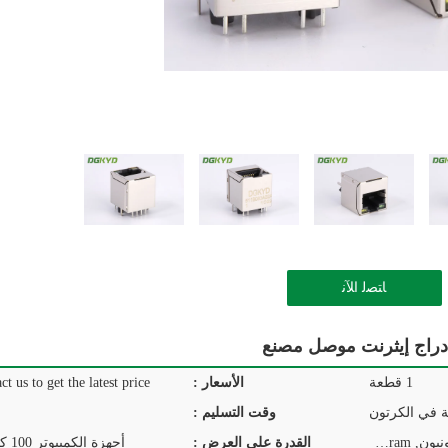
ﺎﺘﺼﻟ ﺍﻶﻧ
1 قطعة
الأسعار :
ct us to get the latest price.
ة في الكرتون
وقت التسليم :
T/T, D/P, D/A, L/C, ويسترن يونيون, MoneyGram
القدرة على العرض :
أجهزة الكمبيوتر 100 كيلو في اليوم