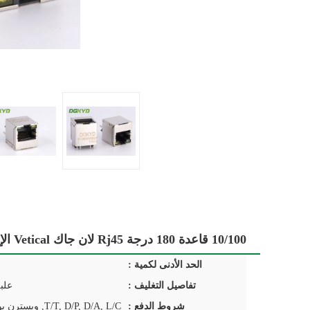
10/100 قاعدة 180 درجة Rj45 لان جاك Vetical الإدراج إيثرنت موصل مصنع
الحد الأدنى لكمية :
تفاصيل التغليف :
علب
شروط الدفع :