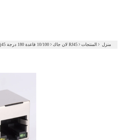
منزل
المنتجات
RJ45 لان جاك
10/100 قاعدة 180 درجة Rj45 لان جاك Vetical الإدراج إيثرنت موصل مصنع