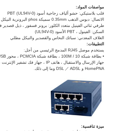
مواصفات المواد:
قلب بلاستيكي: حشو ألياف زجاجية أسود PBT (UL94V-0)
الاتصال: دبوس الذهب 0.35mm سميكة phos البرونزية النيكل ثم مع 6u'gold
طرفي ثنائي الفينيل متعدد الكلور: برونز فسفور ، ذيل قصدير 
السكن: الفينول ، PBT الأسود (UL94V-0)
الغلاف المعدني: سبائك النحاس والقصدير والنيكل مطلي
التطبيقات:
يستخدم موصل RJ45 المدمج الرئيسي من أجل:
• بطاقة شبكة 10 / 100M ، بطاقة شبكة PCMCIA ، محور USB ، مفتاح شبكة ، جهاز توجيه ، أجهزة إرسال واستقبال من الألياف البصرية ، بصرية
جهاز الإرسال والاستقبال ، هاتف IP ، جهاز فك تشفير الإنترنت ، كاميرا الإنترنت ، جسر الشبكة ، الكمبيوتر ، الاتصالات السلكية واللاسلكية ، مودم ،
HomePNA و DSL ／ ADSL وما إلى ذلك.
ميزة تنافسية: