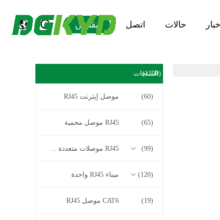
خبار
حالات
اتصل
يقتبس
(1250)
المنتجات
(60)
موصل إيثرنت RJ45
(65)
RJ45 موصل محمية
(99)
RJ45 موصلات متعددة الموصل
(120)
ميناء RJ45 واحدة
(19)
CAT6 موصل RJ45