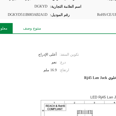
DGKYD
اسم العلامة التجارية:
DGKYD511B083AB2A1D
RoHS/CE/UL
رقم الموديل:
منتوج وصف
معلوم
تكوين المنفذ:
أعلى الإدراج
درع:
نعم
ارتفاع:
16.9 ملم
Rj45 Lan Ja