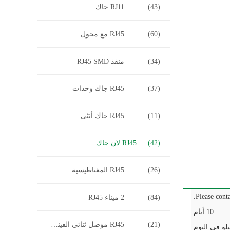
(43)
RJ11 جاك
(60)
RJ45 مع محول
(34)
منفذ RJ45 SMD
(37)
RJ45 جاك وحدات
(11)
RJ45 جاك أنثى
(42)
RJ45 لان جاك
(26)
RJ45 المغناطيسية
Please conta
(84)
2 ميناء RJ45
10 أيام
(21)
RJ45 موصل ثنائي الفينيل متعدد الكلور