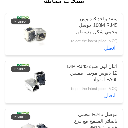
منتجات مماثلة
خريطة
الموقع
منفذ واحد 8 دبوس
100M RJ45 موصل
محمي شكل مستطيل
سياسة
Please contact us to get the latest price. MOQ:تفاوض
الخصوصية
اتصل
اثنان لون ضوء DIP RJ45
12 دبوس موصل مقبس
PA66 المواد
Please contact us to get the latest price. MOQ:تفاوض
اتصل
موصل RJ45 محمي
بالفلتر المدمج مع درع
خفيف 8P12C