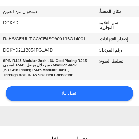
مكان المنشأ:
دونجوان من الصين
جولة
اسم العلامة
DGKYD
في
التجارية:
المعمل
إصدار الشهادات:
RoHS/CE/UL/FCC/CE/ISO9001/ISO14001
رقم الموديل:
DGKYD211B054FG1A4D
مراقبة
تسليط الضوء:
8PIN RJ45 Modular Jack ، 6U Gold Plating RJ45
الجودة
Modular Jack ، من خلال موصل RJ45 المحمي
,
,
6U Gold Plating RJ45 Modular Jack
Through Hole RJ45 Shielded Connector
اتصل
اتصل بنا!
بنا
اطلب
اقتباس