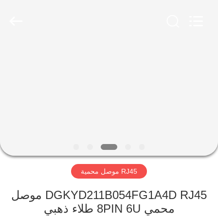
Keyouda
Electronic
Technology
Co.,ltd.
All
Rights
Reserved.
الصفحة
الرئيسية
منتجات
عرض
الواقع
الافتراضي
RJ45 موصل محمية
معلومات
DGKYD211B054FG1A4D RJ45 موصل
محمي 8PIN 6U طلاء ذهبي
عنا