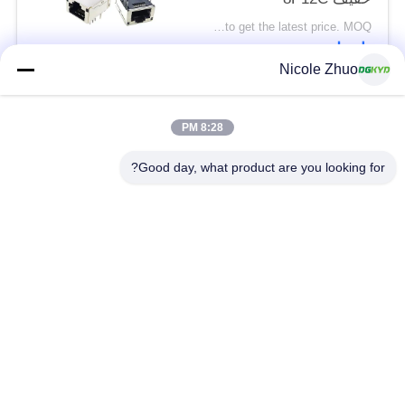
Please contact us to get the latest price. MOQ:تفاوض
اتصل
Nicole Zhuo
فئات شعبية
جميع
8:28 PM
Good day, what product are you looking for?
موصل إيثرنت RJ45
RJ45 موصل محمية
RJ45 موصلات متعددة
ميناء RJ45 واحدة
الموصل
CAT6 موصل RJ45
RJ11 جاك
RJ45 مع محول
منفذ RJ45 SMD