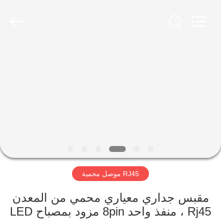
Keyouda
Electronic
Technology
Co.,ltd.
All
Rights
Reserved.
الصفحة
الرئيسية
منتجات
عرض
الواقع
الافتراضي
RJ45 موصل محمية
معلومات
مقبس جداري معياري محمي من المعدن
Rj45 ، منفذ واحد 8pin مزود بمصباح LED
عنا