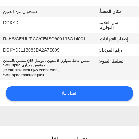
مكان المنشأ:
دونجوان من الصين
جولة
اسم العلامة
DGKYD
في
التجارية:
المعمل
إصدار الشهادات:
RoHS/CE/UL/FCC/CE/ISO9001/ISO14001
رقم الموديل:
DGKYD311B083DA2A7S009
مراقبة
تسليط الضوء:
مقبس حائط معياري 8 سنون ، موصل rj45 محمي بالمعدن
الجودة
، مقبس معياري SMT 8p8c
,
,
metal shielded rj45 connector
SMT 8p8c modular jack
اتصل
اتصل بنا!
بنا
اطلب
اقتباس