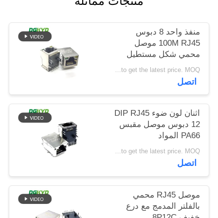
منتجات مماثلة
خريطة
الموقع
منفذ واحد 8 دبوس
100M RJ45 موصل
محمي شكل مستطيل
سياسة
Please contact us to get the latest price. MOQ:تفاوض
الخصوصية
اتصل
اثنان لون ضوء DIP RJ45
12 دبوس موصل مقبس
PA66 المواد
Please contact us to get the latest price. MOQ:تفاوض
اتصل
موصل RJ45 محمي
بالفلتر المدمج مع درع
خفيف 8P12C