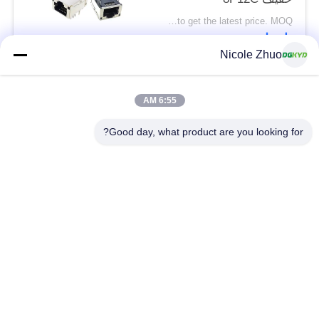
Please contact us to get the latest price. MOQ:تفاوض
اتصل
Nicole Zhuo
فئات شعبية
جميع
6:55 AM
Good day, what product are you looking for?
موصل إيثرنت RJ45
RJ45 موصل محمية
RJ45 موصلات متعددة
ميناء RJ45 واحدة
الموصل
CAT6 موصل RJ45
RJ11 جاك
RJ45 مع محول
منفذ RJ45 SMD