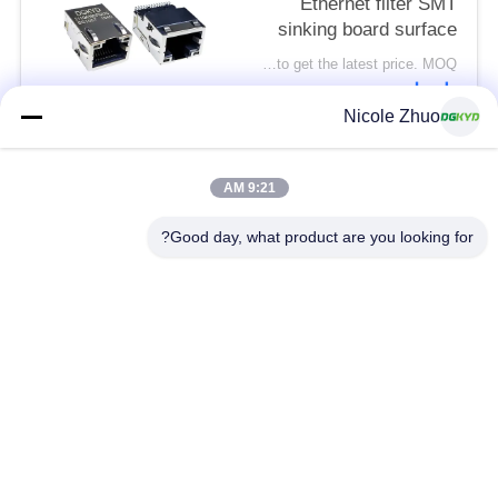
Ethernet filter SMT
sinking board surface
mount Ethernet port
Please contact us to get the latest price. MOQ:التفاوض
socket RJ45 female
اتصل
socket
Nicole Zhuo
DGKYD211Q639DF5A7CBS1057
فئات شعبية
جميع
9:21 AM
Good day, what product are you looking for?
موصل إيثرنت RJ45
RJ45 موصل محمية
RJ45 موصلات متعددة
ميناء RJ45 واحدة
الموصل
CAT6 موصل RJ45
RJ11 جاك
RJ45 مع محول
منفذ RJ45 SMD