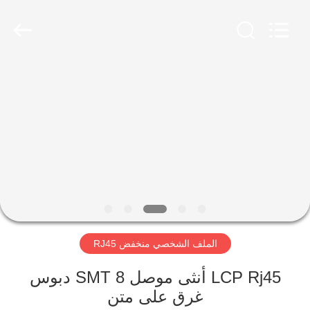
Keyouda
Electronic
Technology
Co.,ltd.
All
Rights
Reserved.
الصفحة
الرئيسية
منتجات
عرض
الواقع
الافتراضي
الملف الشخصي منخفض RJ45
معلومات
LCP Rj45 أنثى موصل SMT 8 دبوس
غرق على متن
عنا