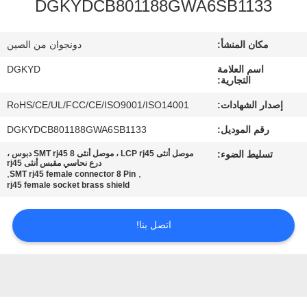
DGKYDCB801188GWA6SB1133
جولة
مكان المنشأ:
دونجوان من الصين
في
اسم العلامة
DGKYD
المعمل
التجارية:
إصدار الشهادات:
RoHS/CE/UL/FCC/CE/ISO9001/ISO14001
مراقبة
رقم الموديل:
DGKYDCB801188GWA6SB1133
الجودة
تسليط الضوء:
موصل أنثى LCP rj45 ، موصل أنثى SMT rj45 8 دبوس ،
درع نحاسي مقبس أنثى rj45
,
,
SMT rj45 female connector 8 Pin
rj45 female socket brass shield
اتصل
بنا
اتصل بنا!
اطلب
اقتباس