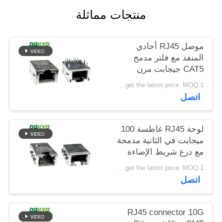
خريطة
منتجات مماثلة
الموقع
موصل RJ45 أحادي
المنفذ مع فلتر مدمج
سياسة
CAT5 جيجابت مرن
الخصوصية
علوي مع ضوء LED
Please contact us to get the latest price. MOQ:1 قطعة
DGKYD811Q008FN4A10DB
اتصل
لوحة RJ45 غاطسة 100
ميجابت في الثانية مدمجة
مع درع شريط الإضاءة
DGKYD1311B257CF5W4CBD057
Please contact us to get the latest price. MOQ:1 قطعة
اتصل
RJ45 connector 10G