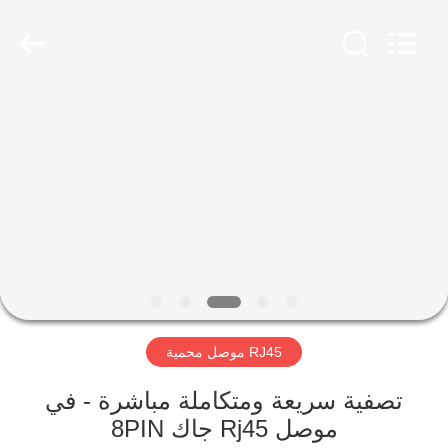
Keyouda
Electronic
Technology
Co.,ltd.
All
Rights
Reserved.
الصفحة
الرئيسية
منتجات
عرض
الواقع
الافتراضي
RJ45 موصل محمية
معلومات
تصفية سريعة ومتكاملة مباشرة - في
موصل Rj45 جاك 8PIN
عنا