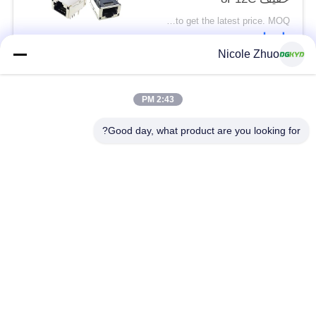
Please contact us to get the latest price. MOQ:تفاوض
اتصل
Nicole Zhuo
فئات شعبية
جميع
2:43 PM
Good day, what product are you looking for?
موصل إيثرنت RJ45
RJ45 موصل محمية
RJ45 موصلات متعددة
ميناء RJ45 واحدة
الموصل
CAT6 موصل RJ45
RJ11 جاك
RJ45 مع محول
منفذ RJ45 SMD