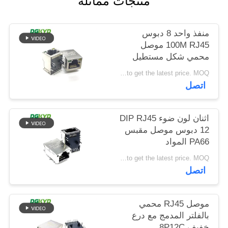
منتجات مماثلة
خريطة
الموقع
منفذ واحد 8 دبوس
100M RJ45 موصل
محمي شكل مستطيل
سياسة
Please contact us to get the latest price. MOQ:تفاوض
الخصوصية
اتصل
اثنان لون ضوء DIP RJ45
12 دبوس موصل مقبس
PA66 المواد
Please contact us to get the latest price. MOQ:تفاوض
اتصل
موصل RJ45 محمي
بالفلتر المدمج مع درع
خفيف 8P12C