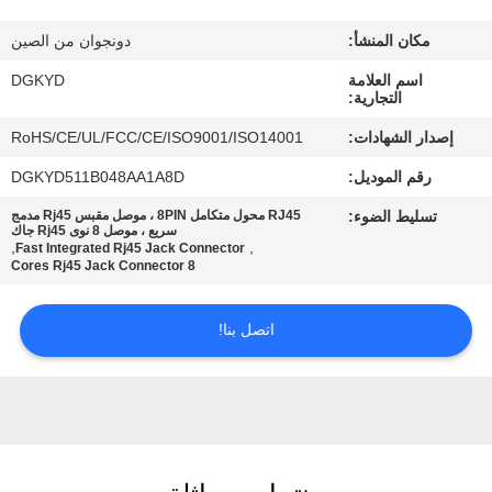
مكان المنشأ:
دونجوان من الصين
جولة
اسم العلامة
DGKYD
في
التجارية:
المعمل
إصدار الشهادات:
RoHS/CE/UL/FCC/CE/ISO9001/ISO14001
رقم الموديل:
DGKYD511B048AA1A8D
مراقبة
تسليط الضوء:
RJ45 محول متكامل 8PIN ، موصل مقبس Rj45 مدمج
الجودة
سريع ، موصل 8 نوى Rj45 جاك
,
,
Fast Integrated Rj45 Jack Connector
8 Cores Rj45 Jack Connector
اتصل
اتصل بنا!
بنا
اطلب
اقتباس