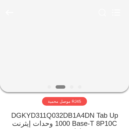
Keyouda
Electronic
Technology
Co.,ltd.
All
Rights
Reserved.
الصفحة
الرئيسية
منتجات
عرض
الواقع
الافتراضي
RJ45 موصل محمية
معلومات
DGKYD311Q032DB1A4DN Tab Up
1000 Base-T 8P10C وحدات إيثرنت
عنا