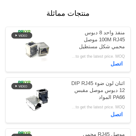
خريطة
منتجات مماثلة
الموقع
منفذ واحد 8 دبوس
سياسة
100M RJ45 موصل
الخصوصية
محمي شكل مستطيل
Please contact us to get the latest price. MOQ:تفاوض
اتصل
اثنان لون ضوء DIP RJ45
12 دبوس موصل مقبس
PA66 المواد
Please contact us to get the latest price. MOQ:تفاوض
اتصل
موصل RJ45 محمي