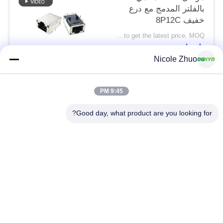
بالفلتر المدمج مع درع
خفيف 8P12C
Please contact us to get the latest price. MOQ:تفاوض
اتصل
Nicole Zhuo
فئات شعبية
جميع
9:45 PM
Good day, what product are you looking for?
موصل إيثرنت RJ45
RJ45 موصل محمية
RJ45 موصلات متعددة
ميناء RJ45 واحدة
الموصل
CAT6 موصل RJ45
RJ11 جاك