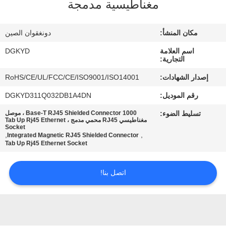
مغناطيسية مدمجة
جولة
مكان المنشأ:
دونغقوان الصين
في
اسم العلامة
DGKYD
المعمل
التجارية:
إصدار الشهادات:
RoHS/CE/UL/FCC/CE/ISO9001/ISO14001
مراقبة
رقم الموديل:
DGKYD311Q032DB1A4DN
الجودة
تسليط الضوء:
1000 Base-T RJ45 Shielded Connector ، موصل
مغناطيسي RJ45 محمي مدمج ، Tab Up Rj45 Ethernet
Socket
,
,
Integrated Magnetic RJ45 Shielded Connector
اتصل
Tab Up Rj45 Ethernet Socket
بنا
اتصل بنا!
اطلب
اقتباس