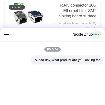
RJ45 connector 10G
Ethernet filter SMT
sinking board surface
mount Ethernet port
Please contact us to get the latest price. MOQ:التفاوض
socket RJ45 female
اتصل
socket
Nicole Zhuo
DGKYD211Q639DF5A7CBS1057
فئات شعبية
جميع
5:44 PM
Good day, what product are you looking for?
موصل إيثرنت RJ45
RJ45 موصل محمية
RJ45 موصلات متعددة
ميناء RJ45 واحدة
الموصل
CAT6 موصل RJ45
RJ11 جاك