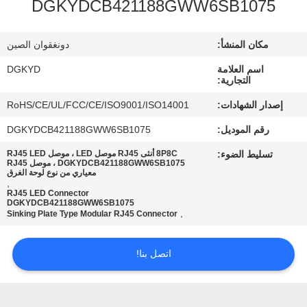
DGKYDCB421188GWW6SB1075
جولة
مكان المنشأ:
دونغقوان الصين
في
اسم العلامة
DGKYD
المعمل
التجارية:
إصدار الشهادات:
RoHS/CE/UL/FCC/CE/ISO9001/ISO14001
مراقبة
رقم الموديل:
DGKYDCB421188GWW6SB1075
الجودة
تسليط الضوء:
8P8C أنثى RJ45 موصل LED ، موصل RJ45 LED
DGKYDCB421188GWW6SB1075 ، موصل RJ45
معياري من نوع لوحة الغرق
,
اتصل
RJ45 LED Connector
DGKYDCB421188GWW6SB1075
بنا
,
Sinking Plate Type Modular RJ45 Connector
اطلب
اتصل بنا!
اقتباس