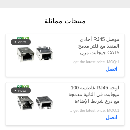
خريطة
الموقع
منتجات مماثلة
سياسة
موصل RJ45 أحادي
الخصوصية
المنفذ مع فلتر مدمج
CAT5 جيجابت مرن
علوي مع ضوء LED
Please contact us to get the latest price. MOQ:1 قطعة
DGKYD811Q008FN4A10DB
اتصل
لوحة RJ45 غاطسة 100
ميجابت في الثانية مدمجة
مع درع شريط الإضاءة
DGKYD1311B257CF5W4CBD057
Please contact us to get the latest price. MOQ:1 قطعة
اتصل