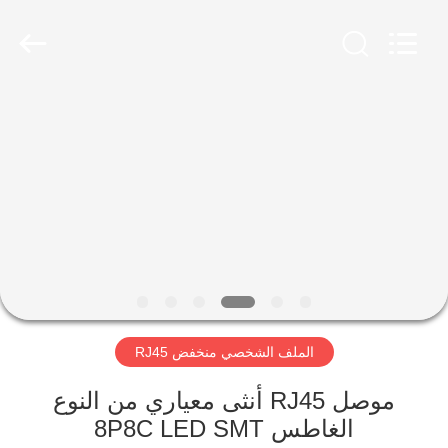
Keyouda
Electronic
Technology
Co.,ltd.
All
Rights
Reserved.
الصفحة
الرئيسية
منتجات
عرض
الواقع
الافتراضي
الملف الشخصي منخفض RJ45
معلومات
موصل RJ45 أنثى معياري من النوع
الغاطس 8P8C LED SMT
عنا