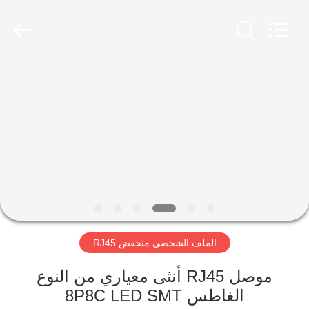
Keyouda
Electronic
Technology
Co.,ltd.
All
Rights
Reserved.
الصفحة
الرئيسية
منتجات
عرض
الواقع
الافتراضي
الملف الشخصي منخفض RJ45
معلومات
موصل RJ45 أنثى معياري من النوع
الغاطس 8P8C LED SMT
عنا