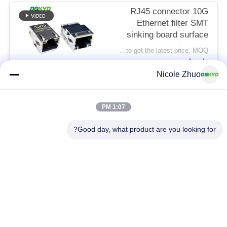
RJ45 connector 10G
Ethernet filter SMT
sinking board surface
mount Ethernet port
Please contact us to get the latest price. MOQ:التفاوض
socket RJ45 female
اتصل
socket
Nicole Zhuo
DGKYD211Q639DF5A7CBS1057
فئات شعبية
جميع
1:07 PM
Good day, what product are you looking for?
موصل إيثرنت RJ45
RJ45 موصل محمية
RJ45 موصلات متعددة
ميناء RJ45 واحدة
الموصل
CAT6 موصل RJ45
RJ11 جاك