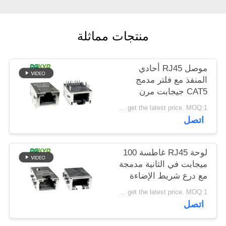
خريطة
الموقع
منتجات مماثلة
سياسة
موصل RJ45 أحادي
الخصوصية
المنفذ مع فلتر مدمج
CAT5 جيجابت مرن
علوي مع ضوء LED
Please contact us to get the latest price. MOQ:1 قطعة
DGKYD811Q008FN4A10DB
اتصل
لوحة RJ45 غاطسة 100
ميجابت في الثانية مدمجة
مع درع شريط الإضاءة
DGKYD1311B257CF5W4CBD057
Please contact us to get the latest price. MOQ:1 قطعة
اتصل