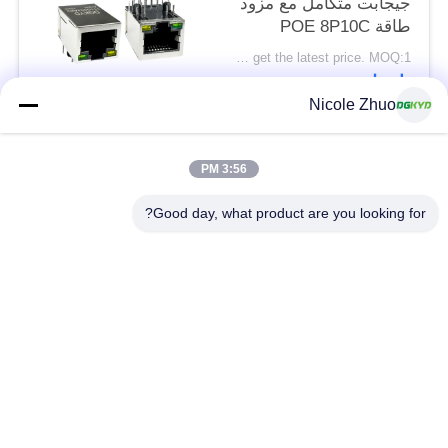
جيجابت متكامل مع مزود
طاقة POE 8P10C
DGKYD111Q334AB2A1DP
Please contact us to get the latest price. MOQ:1 قطعة
اتصل
Nicole Zhuo
فئات شعبية
جميع
3:56 PM
Good day, what product are you looking for?
موصل إيثرنت RJ45
RJ45 موصل محمية
RJ45 موصلات متعددة
ميناء RJ45 واحدة
الموصل
CAT6 موصل RJ45
RJ11 جاك
RJ45 مع محول
منفذ RJ45 SMD