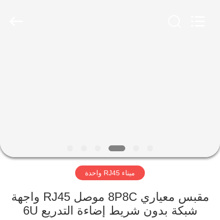
Keyouda
Electronic
Technology
Co.,ltd.
All
Rights
Reserved.
الصفحة
الرئيسية
منتجات
عرض
الواقع
الافتراضي
ميناء RJ45 واحدة
معلومات
مقبس معياري 8P8C موصل RJ45 واجهة
شبكة بدون شريط إضاءة التدريع 6U
عنا