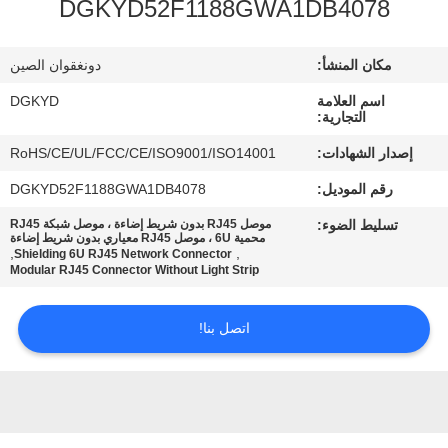
DGKYD52F1188GWA1DB4078
جولة
مكان المنشأ:
دونغقوان الصين
في
اسم العلامة
DGKYD
المعمل
التجارية:
إصدار الشهادات:
RoHS/CE/UL/FCC/CE/ISO9001/ISO14001
مراقبة
رقم الموديل:
DGKYD52F1188GWA1DB4078
الجودة
تسليط الضوء:
موصل RJ45 بدون شريط إضاءة ، موصل شبكة RJ45
محمية 6U ، موصل RJ45 معياري بدون شريط إضاءة
,
,
Shielding 6U RJ45 Network Connector
Modular RJ45 Connector Without Light Strip
اتصل
بنا
اتصل بنا!
اطلب
اقتباس