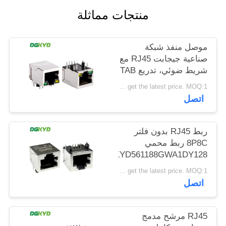
خريطة
منتجات مماثلة
الموقع
موصل منفذ شبكة
صناعية جيجابت RJ45 مع
سياسة
شريط ضوئي، تدريع TAB
الخصوصية
DOWN
Please contact us to get the latest price. MOQ:1 قطعة
DGKYD111Q042AB2A1D
اتصل
ربط RJ45 بدون فلتر
8P8C ربط محمي
DGKYD561188GWA1DY128
Please contact us to get the latest price. MOQ:1 قطعة
اتصل
RJ45 مرشح مدمج