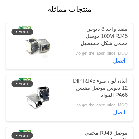
خريطة
منتجات مماثلة
الموقع
منفذ واحد 8 دبوس
100M RJ45 موصل
سياسة
محمي شكل مستطيل
الخصوصية
Please contact us to get the latest price. MOQ:تفاوض
اتصل
اثنان لون ضوء DIP RJ45
12 دبوس موصل مقبس
PA66 المواد
Please contact us to get the latest price. MOQ:تفاوض
اتصل
موصل RJ45 محمي