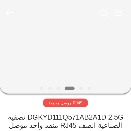
Keyouda
Electronic
Technology
Co.,ltd.
All
Rights
Reserved.
الصفحة
الرئيسية
منتجات
عرض
الواقع
الافتراضي
RJ45 موصل محمية
معلومات
DGKYD111Q571AB2A1D 2.5G تصفية
الصناعية الصف RJ45 منفذ واحد موصل
عنا