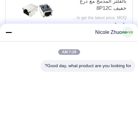
بالفلتر المدمج مع درع
خفيف 8P12C
Please contact us to get the latest price. MOQ:تفاوض
اتصل
Nicole Zhuo
فئات شعبية
جميع
7:29 AM
Good day, what product are you looking for?
موصل إيثرنت RJ45
RJ45 موصل محمية
RJ45 موصلات متعددة
ميناء RJ45 واحدة
الموصل
CAT6 موصل RJ45
RJ11 جاك
RJ45 مع محول
منفذ RJ45 SMD