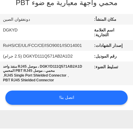
محمي واجهة معيارية مع ضوء PBT
جولة
مكان المنشأ:
دونغقوان الصين
في
اسم العلامة
DGKYD
المعمل
التجارية:
إصدار الشهادات:
RoHS/CE/UL/FCC/CE/ISO9001/ISO14001
مراقبة
رقم الموديل:
DGKYD111Q571AB2A1D2 (2.5 جرام)
الجودة
تسليط الضوء:
DGKYD111Q571AB2A1D ، موصل RJ45 منفذ واحد
محمي ، موصل PBT RJ45 المحمي
,
,
RJ45 Single Port Shielded Connector
PBT RJ45 Shielded Connector
اتصل
بنا
اتصل بنا!
اطلب
اقتباس