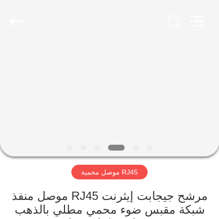
Keyouda
Electronic
Technology
Co.,ltd.
All
Rights
Reserved.
الصفحة
الرئيسية
منتجات
عرض
الواقع
الافتراضي
RJ45 موصل محمية
معلومات
مرشح جيجابت إيثرنت RJ45 موصل منفذ
شبكة مقبس ضوء محمي مطلي بالذهب
عنا