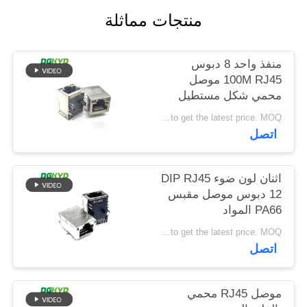
خريطة
منتجات مماثلة
الموقع
منفذ واحد 8 دبوس
100M RJ45 موصل
سياسة
محمي شكل مستطيل
الخصوصية
Please contact us to get the latest price. MOQ:تفاوض
اتصل
اثنان لون ضوء DIP RJ45
12 دبوس موصل مقبس
PA66 المواد
Please contact us to get the latest price. MOQ:تفاوض
اتصل
موصل RJ45 محمي