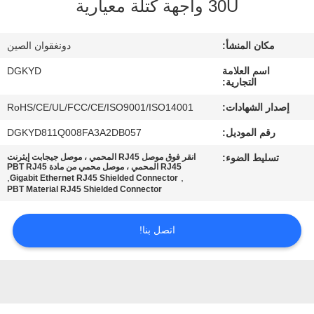
30U واجهة كتلة معيارية
جولة
مكان المنشأ:
دونغقوان الصين
في
اسم العلامة
DGKYD
المعمل
التجارية:
إصدار الشهادات:
RoHS/CE/UL/FCC/CE/ISO9001/ISO14001
مراقبة
رقم الموديل:
DGKYD811Q008FA3A2DB057
الجودة
تسليط الضوء:
انقر فوق موصل RJ45 المحمي ، موصل جيجابت إيثرنت
RJ45 المحمي ، موصل محمي من مادة PBT RJ45
,
,
Gigabit Ethernet RJ45 Shielded Connector
PBT Material RJ45 Shielded Connector
اتصل
بنا
اتصل بنا!
اطلب
اقتباس