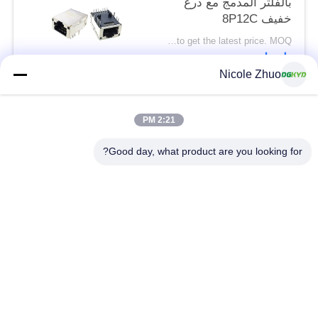
بالفلتر المدمج مع درع
خفيف 8P12C
Please contact us to get the latest price. MOQ:تفاوض
اتصل
Nicole Zhuo
فئات شعبية
جميع
2:21 PM
Good day, what product are you looking for?
موصل إيثرنت RJ45
RJ45 موصل محمية
RJ45 موصلات متعددة
ميناء RJ45 واحدة
الموصل
CAT6 موصل RJ45
RJ11 جاك
RJ45 مع محول
منفذ RJ45 SMD