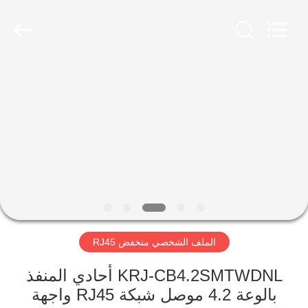
Keyouda
Electronic
Technology
Co.,ltd.
All
Rights
Reserved.
الصفحة
الرئيسية
منتجات
عرض
الواقع
الافتراضي
الملف الشخصي منخفض RJ45
معلومات
KRJ-CB4.2SMTWDNL أحادي المنفذ
بالوعة 4.2 موصل شبكة RJ45 واجهة
عنا