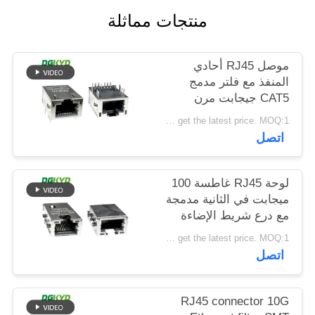
خريطة
منتجات مماثلة
الموقع
موصل RJ45 أحادي
المنفذ مع فلتر مدمج
سياسة
CAT5 جيجابت مرن
الخصوصية
علوي مع ضوء LED
Please contact us to get the latest price. MOQ:1 قطعة
DGKYD811Q008FN4A10DB
اتصل
لوحة RJ45 غاطسة 100
ميجابت في الثانية مدمجة
مع درع شريط الإضاءة
DGKYD1311B257CF5W4CBD057
Please contact us to get the latest price. MOQ:1 قطعة
اتصل
RJ45 connector 10G