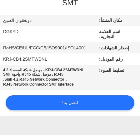
SMT
جولة
مكان المنشأ:
دونغقوان الصين
في
اسم العلامة
DGKYD
المعمل
التجارية:
إصدار الشهادات:
RoHS/CE/UL/FCC/CE/ISO9001/ISO14001
مراقبة
رقم الموديل:
KRJ-CB4.2SMTWDNL
الجودة
تسليط الضوء:
KRJ-CB4.2SMTWDNL ، موصل شبكة المغسلة 4.2
RJ45 ، موصل شبكة RJ45 واجهة SMT
,
,
Sink 4.2 RJ45 Network Connector
RJ45 Network Connector SMT Interface
اتصل
بنا
اتصل بنا!
اطلب
اقتباس