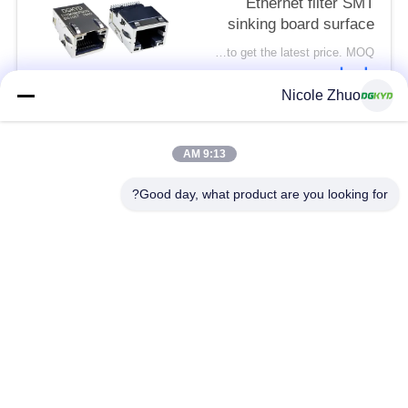
Ethernet filter SMT
sinking board surface
mount Ethernet port
Please contact us to get the latest price. MOQ:التفاوض
socket RJ45 female
اتصل
socket
Nicole Zhuo
DGKYD211Q639DF5A7CBS1057
فئات شعبية
جميع
9:13 AM
Good day, what product are you looking for?
موصل إيثرنت RJ45
RJ45 موصل محمية
RJ45 موصلات متعددة
ميناء RJ45 واحدة
الموصل
CAT6 موصل RJ45
RJ11 جاك
RJ45 مع محول
منفذ RJ45 SMD