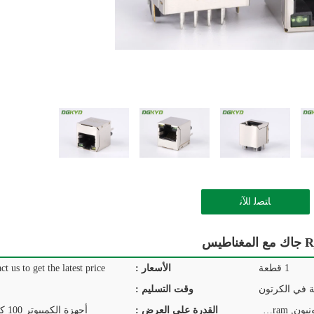
ﺎﺘﺼﻟ ﺍﻶﻧ
1 قطعة
الأسعار :
ct us to get the latest price.
ة في الكرتون
وقت التسليم :
T/T, D/P, D/A, L/C, ويسترن يونيون, MoneyGram
القدرة على العرض :
أجهزة الكمبيوتر 100 كيلو في اليوم