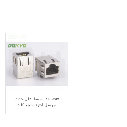
21.3mm اضغط على RJ45
10/100/1000 قاعدة TX-RJ45
موصل إيثرنت مع 10 /
شبكة موصل 8p8c مأخذ
توصيل إيثرنت
100BaseTransformer ، جاك
بان LE