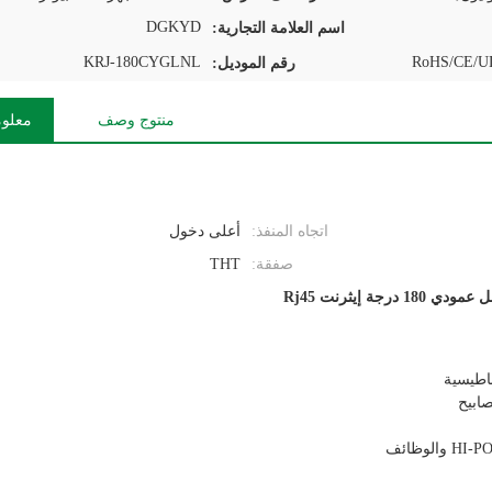
DGKYD
اسم العلامة التجارية:
KRJ-180CYGLNL
RoHS/CE/UL
رقم الموديل:
منتوج وصف
معلوم
اتجاه المنفذ:
أعلى دخول
صفقة:
THT
 180 درجة إيثرنت Rj45
صابيح