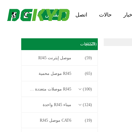
خبار
حالات
اتصل
يقتبس
(1273)
المنتجات
(59)
موصل إيثرنت RJ45
(65)
RJ45 موصل محمية
(100)
RJ45 موصلات متعددة الموصل
(124)
ميناء RJ45 واحدة
(19)
CAT6 موصل RJ45