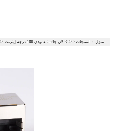
منزل
المنتجات
RJ45 لان جاك
عمودي 180 درجة إيثرنت Rj45 موصل محمية Rj45 جاك مع المغناطيس