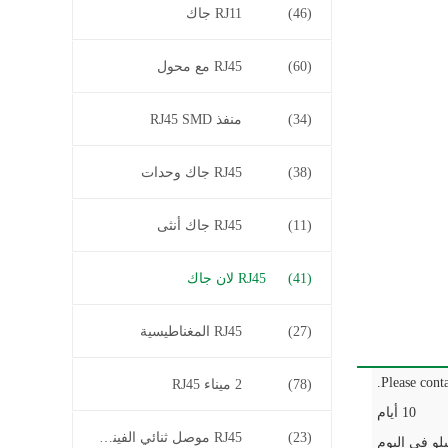
(46)
RJ11 جاك
(60)
RJ45 مع محول
(34)
منفذ RJ45 SMD
(38)
RJ45 جاك وحدات
(11)
RJ45 جاك أنثى
(41)
RJ45 لان جاك
(27)
RJ45 المغناطيسية
Please conta
(78)
2 ميناء RJ45
10 أيام
(23)
RJ45 موصل ثنائي الفينيل متعدد الكلور