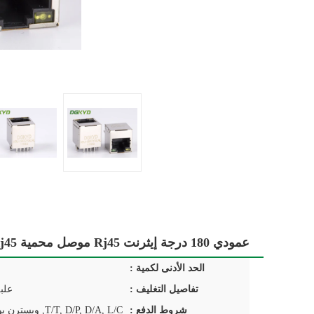
عمودي 180 درجة إيثرنت Rj45 موصل محمية Rj45 جاك مع المغناطيس
الحد الأدنى لكمية :
تفاصيل التغليف :
علب
شروط الدفع :