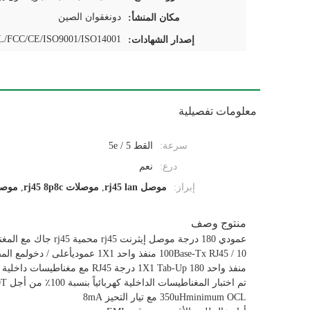
دونغقوان الصين
مكان المنشأ:
/FCC/CE/ISO9001/ISO14001
إصدار الشهادات:
معلومات تفصيلية
سرعة:
القط 5 / 5e
درع:
نعم
إبراز:
موصل rj45 lan
,
موصلات rj45 8p8c
,
موصل عمودي
منتوج وصف
عمودي 180 درجة موصل إيثرنت rj45 محمية rj45 جاك مع المغناطيسية
10 / 100Base-Tx RJ45 منفذ واحد 1X1 عمودي
أعلى / دخول
مع الم
منفذ واحد 1X1 Tab-Up 180 درجة RJ45 مع مغناطيسات داخلية
تم اختبار المغناطيسات الداخلية كهربائياً بنسبة 100٪ من أجل HI-POT والوظائف
350uHminimum OCL مع تيار التحيز 8mA