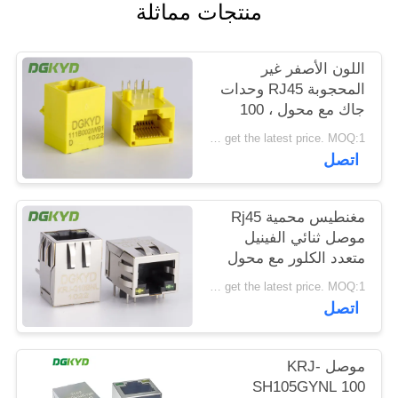
منتجات مماثلة
خريطة
الموقع
اللون الأصفر غير
المحجوبة RJ45 وحدات
سياسة
جاك مع محول ، 100
قاعدة - T.
الخصوصية
Please contact us to get the latest price. MOQ:1 قطعة
اتصل
مغنطيس محمية Rj45
موصل ثنائي الفينيل
متعدد الكلور مع محول
متكامل قابل للتخصيص
Please contact us to get the latest price. MOQ:1 قطعة
اتصل
موصل KRJ-
SH105GYNL 100