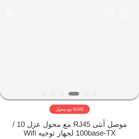
Keyouda
Electronic
Technology
Co.,ltd.
All
Rights
Reserved.
الصفحة
الرئيسية
منتجات
عرض
الواقع
الافتراضي
RJ45 مع محول
معلومات
موصل أنثى RJ45 مع محول عزل 10 /
100base-TX لجهاز توجيه Wifi
عنا