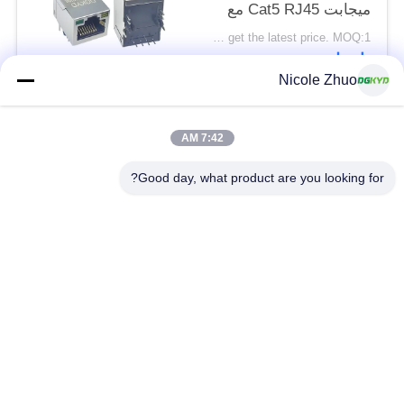
ميجابت Cat5 RJ45 مع
محول لمحول الشبكة ،
Please contact us to get the latest price. MOQ:1 قطعة
مصابيح LED
اتصل
Nicole Zhuo
فئات شعبية
جميع
7:42 AM
Good day, what product are you looking for?
موصل إيثرنت RJ45
RJ45 موصل محمية
RJ45 موصلات متعددة
ميناء RJ45 واحدة
الموصل
CAT6 موصل RJ45
RJ11 جاك
RJ45 مع محول
منفذ RJ45 SMD