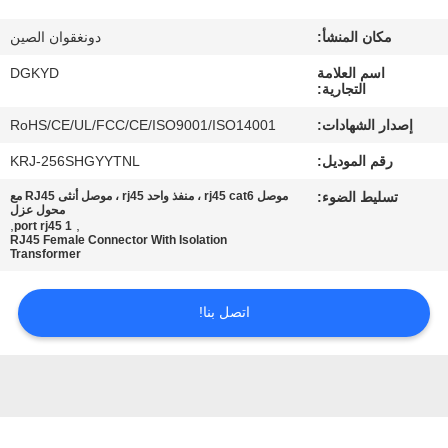
مكان المنشأ:
دونغقوان الصين
جولة
اسم العلامة
DGKYD
في
التجارية:
المعمل
إصدار الشهادات:
RoHS/CE/UL/FCC/CE/ISO9001/ISO14001
رقم الموديل:
KRJ-256SHGYYTNL
مراقبة
تسليط الضوء:
موصل rj45 cat6 ، منفذ واحد rj45 ، موصل أنثى RJ45 مع
الجودة
محول عزل
,
,
1 port rj45
RJ45 Female Connector With Isolation
Transformer
اتصل
بنا
اتصل بنا!
اطلب
اقتباس