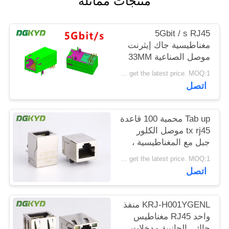
منتجات مماثلة
خريطة
الموقع
5Gbit / s RJ45
مغناطيسية جاك إيثرنت
موصل الصناعية 33MM
سياسة
GY / GY
Please contact us to get the latest price. MOQ:1 قطعة
الخصوصية
اتصل
Tab up محمية 100 قاعدة
tx rj45 موصل الكلور
جبل مع المغناطيسية ،
KRJ-H001WDNL
Please contact us to get the latest price. MOQ:1 قطعة
اتصل
KRJ-H001YGENL منفذ
واحد RJ45 مغناطيس
جاك ، الجانبية مدخلات