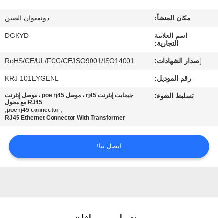
مكان المنشأ:
دونغقوان الصين
جولة
اسم العلامة
DGKYD
في
التجارية:
المعمل
إصدار الشهادات:
RoHS/CE/UL/FCC/CE/ISO9001/ISO14001
رقم الموديل:
KRJ-101EYGENL
مراقبة
تسليط الضوء:
جيجابت إيثرنت rj45 ، موصل poe rj45 ، موصل إيثرنت
الجودة
RJ45 مع محول
,
,
poe rj45 connector
RJ45 Ethernet Connector With Transformer
اتصل
اتصل بنا!
بنا
اطلب
اقتباس