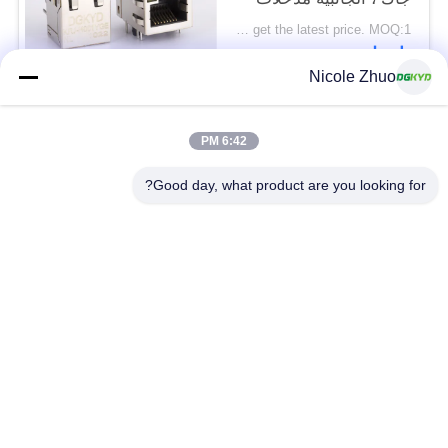
100Mb rj45 8p8c
Please contact us to get the latest price. MOQ:1 قطعة
اتصل
Nicole Zhuo
فئات شعبية
جميع
6:42 PM
Good day, what product are you looking for?
موصل إيثرنت RJ45
RJ45 موصل محمية
RJ45 موصلات متعددة
ميناء RJ45 واحدة
الموصل
CAT6 موصل RJ45
RJ11 جاك
RJ45 مع محول
منفذ RJ45 SMD