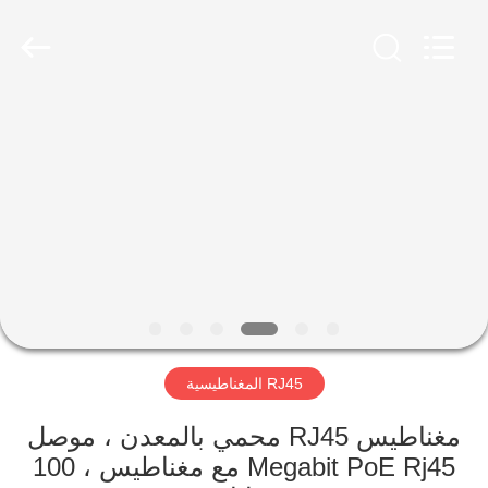
Keyouda
Electronic
Technology
Co.,ltd.
All
Rights
Reserved.
الصفحة
الرئيسية
منتجات
عرض
الواقع
الافتراضي
RJ45 المغناطيسية
معلومات
مغناطيس RJ45 محمي بالمعدن ، موصل
Megabit PoE Rj45 مع مغناطيس ، 100
عنا