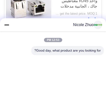
واحد RJ45 مغناطيس
جاك ، الجانبية مدخلات
100Mb rj45 8p8c
Please contact us to get the latest price. MOQ:1 قطعة
اتصل
Nicole Zhuo
فئات شعبية
جميع
12:53 PM
Good day, what product are you looking for?
موصل إيثرنت RJ45
RJ45 موصل محمية
RJ45 موصلات متعددة
ميناء RJ45 واحدة
الموصل
CAT6 موصل RJ45
RJ11 جاك
RJ45 مع محول
منفذ RJ45 SMD