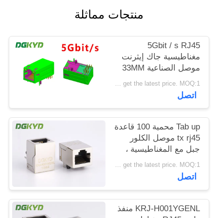
خريطة
منتجات مماثلة
الموقع
5Gbit / s RJ45
مغناطيسية جاك إيثرنت
سياسة
موصل الصناعية 33MM
الخصوصية
GY / GY
Please contact us to get the latest price. MOQ:1 قطعة
اتصل
Tab up محمية 100 قاعدة
tx rj45 موصل الكلور
جبل مع المغناطيسية ،
KRJ-H001WDNL
Please contact us to get the latest price. MOQ:1 قطعة
اتصل
KRJ-H001YGENL منفذ