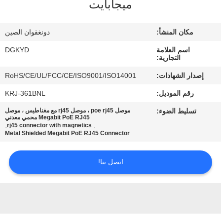
ميجابايت
جولة
مكان المنشأ:
دونغقوان الصين
في
اسم العلامة
DGKYD
المعمل
التجارية:
إصدار الشهادات:
RoHS/CE/UL/FCC/CE/ISO9001/ISO14001
مراقبة
رقم الموديل:
KRJ-361BNL
الجودة
تسليط الضوء:
موصل poe rj45 ، موصل rj45 مع مغناطيس ، موصل
Megabit PoE RJ45 محمي معدني
,
,
rj45 connector with magnetics
Metal Shielded Megabit PoE RJ45 Connector
اتصل
بنا
اتصل بنا!
اطلب
اقتباس