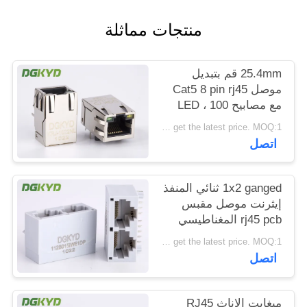
خريطة
منتجات مماثلة
الموقع
25.4mm قم بتبديل
سياسة
موصل Cat5 8 pin rj45
الخصوصية
مع مصابيح LED ، 100
BASE - TX
Please contact us to get the latest price. MOQ:1 قطعة
اتصل
1x2 ganged ثنائي المنفذ
إيثرنت موصل مقبس
rj45 pcb المغناطيسي
للإتصالات
Please contact us to get the latest price. MOQ:1 قطعة
اتصل
ميغابت الإناث RJ45