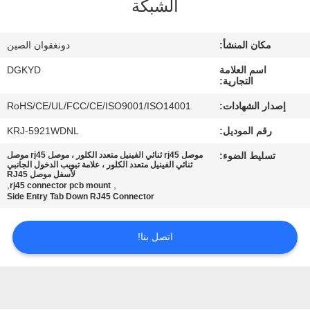
الشبكة
جولة
مكان المنشأ:
دونغقوان الصين
في
اسم العلامة
DGKYD
المعمل
التجارية:
إصدار الشهادات:
RoHS/CE/UL/FCC/CE/ISO9001/ISO14001
مراقبة
رقم الموديل:
KRJ-5921WDNL
الجودة
تسليط الضوء:
موصل rj45 ثنائي الفينيل متعدد الكلور ، موصل rj45 موصل
ثنائي الفينيل متعدد الكلور ، علامة تبويب الدخول الجانبي
لأسفل موصل RJ45
,
,
rj45 connector pcb mount
اتصل
Side Entry Tab Down RJ45 Connector
بنا
اتصل بنا!
اطلب
اقتباس