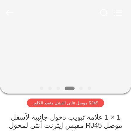
Keyouda
Electronic
Technology
Co.,ltd.
All
Rights
Reserved.
الصفحة
الرئيسية
منتجات
عرض
الواقع
الافتراضي
RJ45 موصل ثنائي الفينيل متعدد الكلور
معلومات
1 × 1 علامة تبويب دخول جانبية لأسفل
موصل RJ45 مقبس إيثرنت أنثى لمحول
عنا