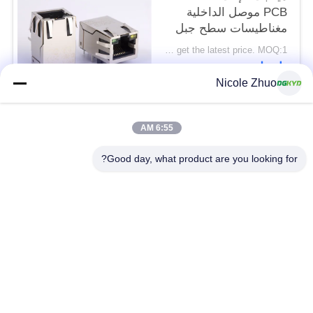
PCB موصل الداخلية
مغناطيسات سطح جبل
Please contact us to get the latest price. MOQ:1 قطعة
اتصل
Nicole Zhuo
فئات شعبية
جميع
6:55 AM
Good day, what product are you looking for?
موصل إيثرنت RJ45
RJ45 موصل محمية
RJ45 موصلات متعددة
ميناء RJ45 واحدة
الموصل
CAT6 موصل RJ45
RJ11 جاك