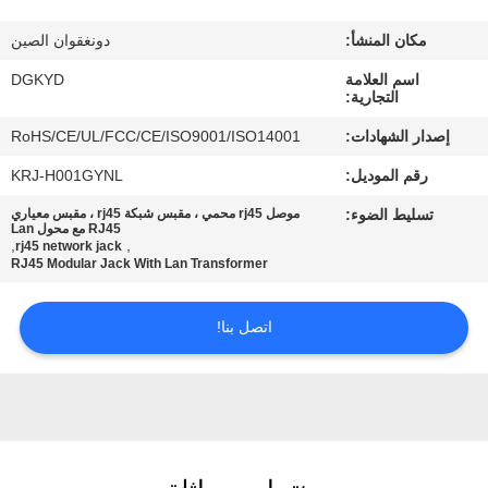
مكان المنشأ:
دونغقوان الصين
جولة
اسم العلامة
DGKYD
في
التجارية:
المعمل
إصدار الشهادات:
RoHS/CE/UL/FCC/CE/ISO9001/ISO14001
رقم الموديل:
KRJ-H001GYNL
مراقبة
تسليط الضوء:
موصل rj45 محمي ، مقبس شبكة rj45 ، مقبس معياري
الجودة
RJ45 مع محول Lan
,
,
rj45 network jack
RJ45 Modular Jack With Lan Transformer
اتصل
اتصل بنا!
بنا
اطلب
اقتباس