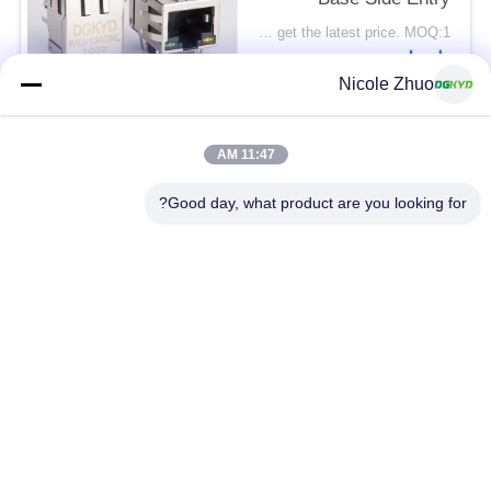
Factory مخصص
Please contact us to get the latest price. MOQ:1 قطعة
اتصل
Nicole Zhuo
فئات شعبية
جميع
11:47 AM
Good day, what product are you looking for?
موصل إيثرنت RJ45
RJ45 موصل محمية
RJ45 موصلات متعددة
ميناء RJ45 واحدة
الموصل
CAT6 موصل RJ45
RJ11 جاك
RJ45 مع محول
منفذ RJ45 SMD