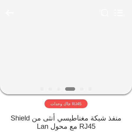
Keyouda
Electronic
Technology
Co.,ltd.
All
Rights
Reserved.
الصفحة
الرئيسية
منتجات
عرض
الواقع
الافتراضي
RJ45 جاك وحدات
معلومات
منفذ شبكة مغناطيسي أنثى من Shield
RJ45 مع محول Lan
عنا