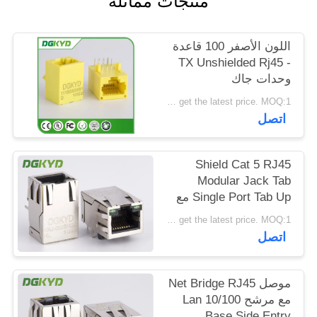
منتجات مماثلة
خريطة
الموقع
اللون الأصفر 100 قاعدة
- TX Unshielded Rj45
وحدات جاك
سياسة
DGKYD111B002IWB1D
Please contact us to get the latest price. MOQ:1 قطعة
الخصوصية
اتصل
Shield Cat 5 RJ45
Modular Jack Tab
Single Port Tab Up مع
منفذ مصنع Magnetics
Please contact us to get the latest price. MOQ:1 قطعة
اتصل
موصل Net Bridge RJ45
مع مرشح Lan 10/100
Base Side Entry