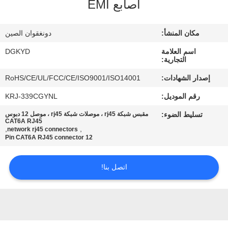
أصابع EMI
جولة
مكان المنشأ:
دونغقوان الصين
في
اسم العلامة
DGKYD
المعمل
التجارية:
إصدار الشهادات:
RoHS/CE/UL/FCC/CE/ISO9001/ISO14001
مراقبة
رقم الموديل:
KRJ-339CGYNL
الجودة
تسليط الضوء:
مقبس شبكة rj45 ، موصلات شبكة rj45 ، موصل 12 دبوس
CAT6A RJ45
,
,
network rj45 connectors
12 Pin CAT6A RJ45 connector
اتصل
بنا
اتصل بنا!
اطلب
اقتباس