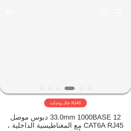
Keyouda
Electronic
Technology
Co.,ltd.
All
Rights
Reserved.
الصفحة
الرئيسية
منتجات
عرض
الواقع
الافتراضي
RJ45 جاك وحدات
معلومات
33.0mm 1000BASE 12 دبوس موصل
CAT6A RJ45 مع المغناطيسية الداخلية ،
عنا