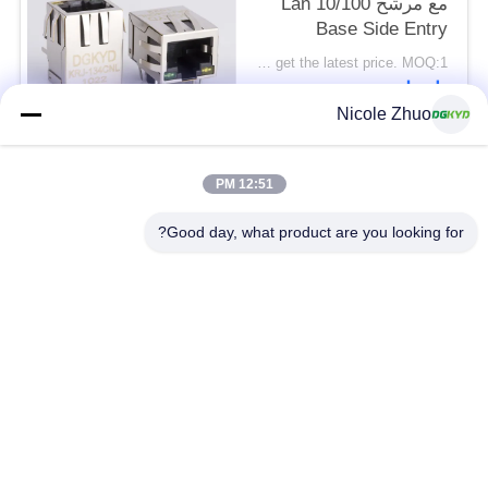
مع مرشح Lan 10/100
Base Side Entry
Factory مخصص
Please contact us to get the latest price. MOQ:1 قطعة
اتصل
Nicole Zhuo
فئات شعبية
جميع
12:51 PM
Good day, what product are you looking for?
موصل إيثرنت RJ45
RJ45 موصل محمية
RJ45 موصلات متعددة
ميناء RJ45 واحدة
الموصل
CAT6 موصل RJ45
RJ11 جاك
RJ45 مع محول
منفذ RJ45 SMD