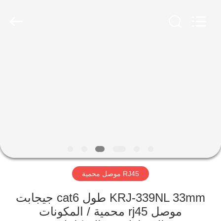
Keyouda
Electronic
Technology
Co.,ltd.
All
Rights
Reserved.
الصفحة
الرئيسية
منتجات
عرض
الواقع
الافتراضي
RJ45 موصل محمية
معلومات
KRJ-339NL 33mm طول cat6 جيجابت
موصل rj45 محمية / المكونات
عنا