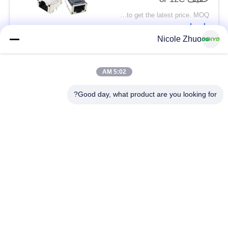
Please contact us to get the latest price. MOQ:تفاوض
اتصل
Nicole Zhuo
فئات شعبية
جميع
5:02 AM
Good day, what product are you looking for?
موصل إيثرنت RJ45
RJ45 موصل محمية
RJ45 موصلات متعددة
ميناء RJ45 واحدة
الموصل
CAT6 موصل RJ45
RJ11 جاك
RJ45 مع محول
منفذ RJ45 SMD