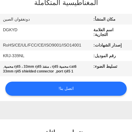
المغناطيسية المتكاملة
جولة
مكان المنشأ:
دونغقوان الصين
في
اسم العلامة
DGKYD
المعمل
التجارية:
إصدار الشهادات:
RoHS/CE/UL/FCC/CE/ISO9001/ISO14001
مراقبة
رقم الموديل:
KRJ-339NL
الجودة
تسليط الضوء:
,
cat6 محمية rj45 ، منفذ rj45 ، 33mm rj45 محمية
,
33mm rj45 shielded connector
1 port rj45
اتصل
اتصل بنا!
بنا
اطلب
اقتباس