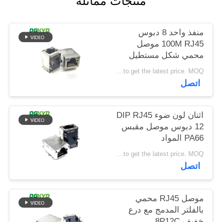
منتجات مماثلة
خريطة
الموقع
منفذ واحد 8 دبوس
100M RJ45 موصل
محمي شكل مستطيل
سياسة
Please contact us to get the latest price. MOQ:تفاوض
الخصوصية
اتصل
اثنان لون ضوء DIP RJ45
12 دبوس موصل مقبس
PA66 المواد
Please contact us to get the latest price. MOQ:تفاوض
اتصل
موصل RJ45 محمي
بالفلتر المدمج مع درع
خفيف 8P12C