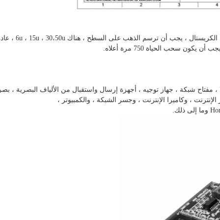
RJ45 ، من أجل الحفاظ على اتصال جيد بين إصبع
لإنترنت ، وكاميرا الإنترنت ، وجسر الشبكة ، والكمبيوتر ،