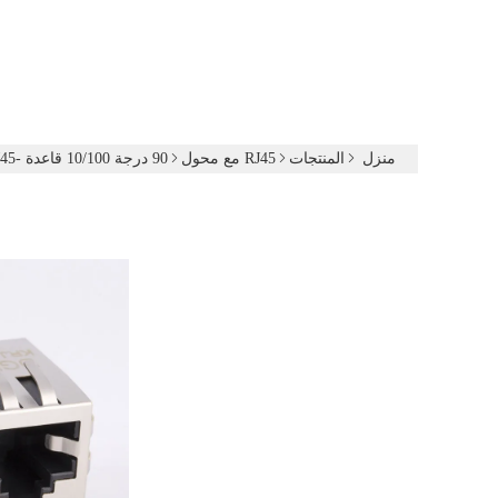
منزل
المنتجات
RJ45 مع محول
90 درجة 10/100 قاعدة -TX RJ45 جاك المتكاملة موصل مغناطيس إيثرنت