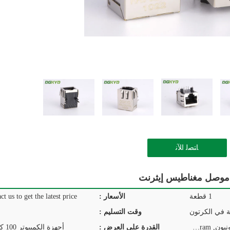
ﺎﺘﺼﻟ ﺍﻶﻧ
1 قطعة
الأسعار :
ct us to get the latest price.
ة في الكرتون
وقت التسليم :
T/T, D/P, D/A, L/C, ويسترن يونيون, MoneyGram
القدرة على العرض :
أجهزة الكمبيوتر 100 كيلو في اليوم