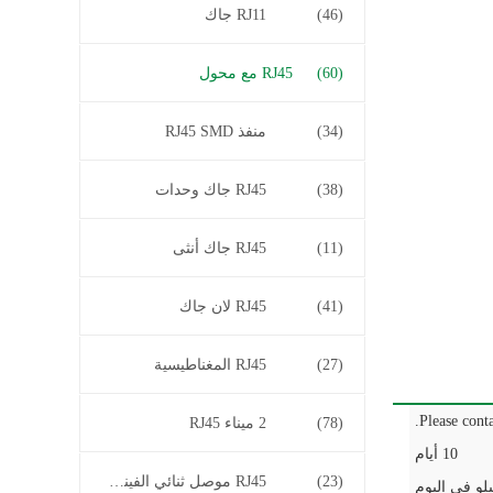
(46)
RJ11 جاك
(60)
RJ45 مع محول
(34)
منفذ RJ45 SMD
(38)
RJ45 جاك وحدات
(11)
RJ45 جاك أنثى
(41)
RJ45 لان جاك
(27)
RJ45 المغناطيسية
Please conta
(78)
2 ميناء RJ45
10 أيام
(23)
RJ45 موصل ثنائي الفينيل متعدد الكلور