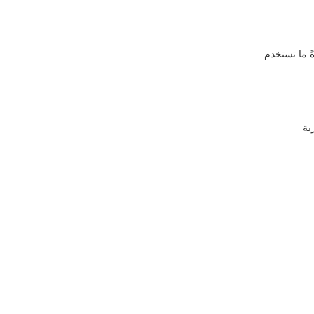
 الذهب ورأس الكريستال ، يجب أن ترسم الذهب على السطح ، هناك 6u ، 15u ، 30،50u ، عادةً ما تستخدم