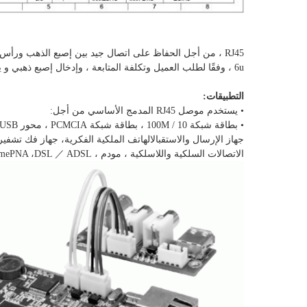
6u ، وفقًا لطلب العميل وتكلفة المتابعة ، وإدخال إصبع ذهبي و يجب أن يكون سحب الحياة 750 مرة أعلاه.
التطبيقات:
• يستخدم موصل RJ45 المدمج الأساسي من أجل:
• بطاقة شبكة 10 / 100M ، بطاقة شبكة PCMCIA ، محور USB ، مفتاح شبكة ، جهاز توجيه ، أجهزة إرسال واستقبال من الألياف البصرية ، بصرية
جهاز الإرسال والاستقبال
الهاتف الملكية الفكرية،
جهاز فك تشفير ا
الاتصالات السلكية واللاسلكية ، مودم ، HomePNA ،
DSL ／ ADSL وما إلى ذلك.