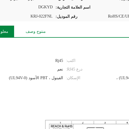
DGKYD
اسم العلامة التجارية:
KRJ-022FNL
RoHS/CE/UL
رقم الموديل:
منتوج وصف
معلوم
اكتب:
Rj45
درع RJ45:
نعم
حشو الألياف الزجاجية PBT أسود (UL94V-0) ،
الإسكان:
الفينول ، PBT الأسود (UL94V-0)