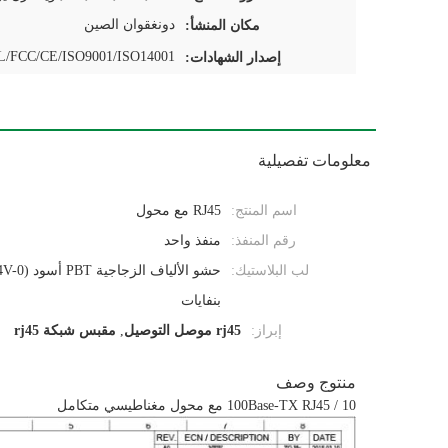
دونغقوان الصين
مكان المنشأ:
/FCC/CE/ISO9001/ISO14001
إصدار الشهادات:
معلومات تفصيلية
اسم المنتج:
RJ45 مع محول
رقم المنفذ:
منفذ واحد
لب البلاستيك:
بنفايات
إبراز:
rj45 موصل التوصيل
,
مقبس شبكة rj45
منتوج وصف
10 / 100Base-TX RJ45 مع محول مغناطيسي متكامل