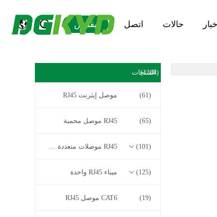
خبار
حالات
اتصل
يقتبس
(1284)
المنتجات
(61)
موصل إيثرنت RJ45
(65)
RJ45 موصل محمية
(101)
RJ45 موصلات متعددة الموصل
(125)
ميناء RJ45 واحدة
(19)
CAT6 موصل RJ45