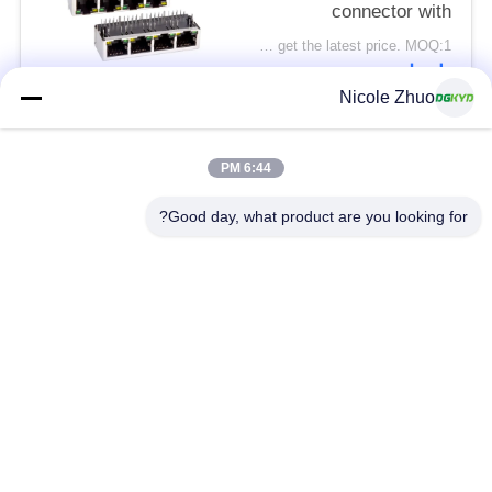
connector with
100Mbps integrated
Please contact us to get the latest price. MOQ:1 قطعة
Ethernet filtering
اتصل
shielding strip light
Nicole Zhuo
فئات شعبية
جميع
6:44 PM
Good day, what product are you looking for?
موصل إيثرنت RJ45
RJ45 موصل محمية
RJ45 موصلات متعددة
ميناء RJ45 واحدة
الموصل
CAT6 موصل RJ45
RJ11 جاك
RJ45 مع محول
منفذ RJ45 SMD