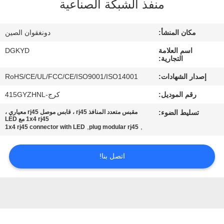
منفذ الشبكة الصناعية
جولة
مكان المنشأ:
دونغقوان الصين
في
اسم العلامة
DGKYD
المعمل
التجارية:
إصدار الشهادات:
RoHS/CE/UL/FCC/CE/ISO9001/ISO14001
مراقبة
رقم الموديل:
كرج-415GYZHNL
الجودة
تسليط الضوء:
مقبس متعدد المنافذ rj45 ، قابس موصل rj45 معياري ،
1x4 rj45 مع LED
,
,
1x4 rj45 connector with LED
plug modular rj45
اتصل
بنا
اتصل بنا!
اطلب
اقتباس