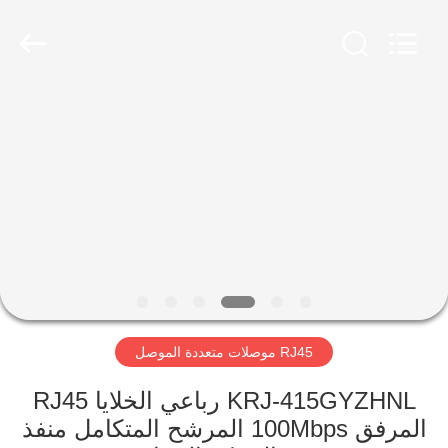
Keyouda
Electronic
Technology
Co.,ltd.
All
Rights
Reserved.
الصفحة
الرئيسية
منتجات
عرض
الواقع
الافتراضي
RJ45 موصلات متعددة الموصل
معلومات
KRJ-415GYZHNL رباعي الخلايا RJ45
المرفق 100Mbps المرشح المتكامل منفذ
عنا