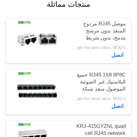
منتجات مماثلة
خريطة
الموقع
موصل RJ45 مزدوج
المنفذ بدون مرشح
سياسة
مدمج، بدون شريط
ضوئي، دبوس حماية
الخصوصية
Please contact us to get the latest price. MOQ:1 قطعة
أمامي 4.57 مم
اتصل
DGKYD112B035HWA1D13
RJ45 1X8 8P8C جميع
البلاستيك غير الضوئية
الموصول منفذ شبكة
DGKYD561888IWA1DY1022
Please contact us to get the latest price. MOQ:1 قطعة
اتصل
KRJ-415GYZNL quad
cell RJ45 network