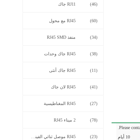
(46)
RJ11 جاك
(60)
RJ45 مع محول
(34)
منفذ RJ45 SMD
(38)
RJ45 جاك وحدات
(11)
RJ45 جاك أنثى
(41)
RJ45 لان جاك
(27)
RJ45 المغناطيسية
(78)
2 ميناء RJ45
Please conta
(23)
RJ45 موصل ثنائي الفينيل متعدد الكلور
10 أيام