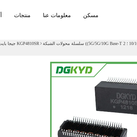
مسكن
معلومات عنا
منتجات
أ
KGP4810SR جيجا