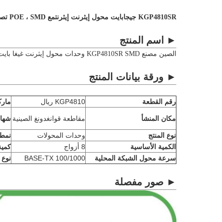
KGP4810SR جيجابايت محول إيثرنت إيثرنت
مع POE ، SMD تصاعد
► اسم المنتج
الصين مصنع KGP4810SR SMD وحدات محول إيثرنت غيغا بايت رباعية المنافذ مع POE
► ورقة بيانات المنتج
رقم القطعة
KGP4810 ريال
مارك
مكان المنشأ
مقاطعة قوانغدونغ الصينية
شهاد
نوع المنتج
وحدات المحولات
نمط 
الكمية الأساسية
8 أزواج
كمية N
سرعة محول الشبكة المحلية
100/1000 BASE-TX
نوع 
► صور مفصلة