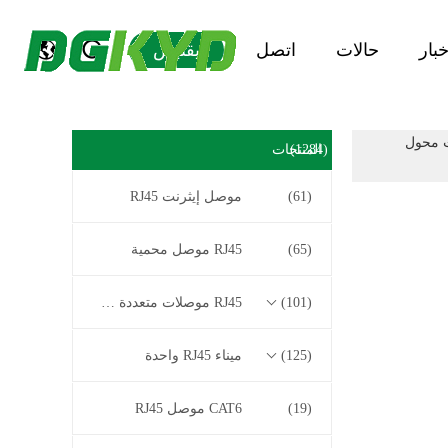
خبار
حالات
اتصل
يقتبس
 بايت محول
(1284)
المنتجات
(61)
موصل إيثرنت RJ45
(65)
RJ45 موصل محمية
(101)
RJ45 موصلات متعددة الموصل
(125)
ميناء RJ45 واحدة
(19)
CAT6 موصل RJ45