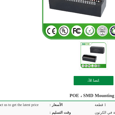
ﺎﺘﺼﻟ ﺍﻶﻧ
1 قطعة
الأسعار :
ct us to get the latest price.
ة في الكرتون
وقت التسليم :