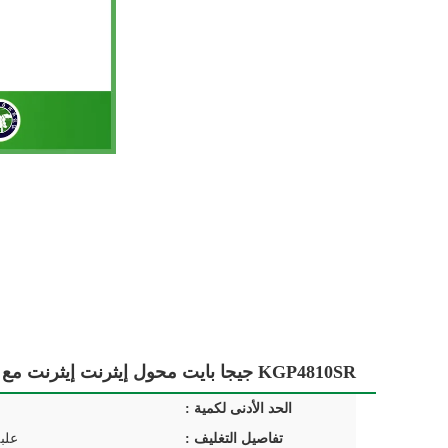
KGP4810SR جيجا بايت محول إيثرنت إيثرنت مع POE ، SMD Mounting
الحد الأدنى لكمية :
تفاصيل التغليف :
علب