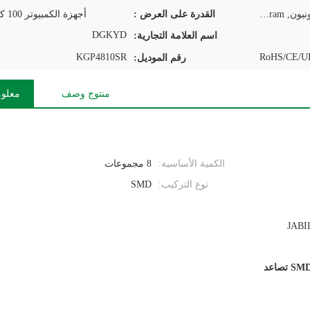
T/T, D/P, D/A, L/C, ويسترن يونيون, MoneyGram
القدرة على العرض :
أجهزة الكمبيوتر 100 كيلو في اليوم
DGKYD
اسم العلامة التجارية:
KGP4810SR
RoHS/CE/UL
رقم الموديل:
منتوج وصف
معلوم
الكمية الأساسية:
8 مجموعات
نوع التركيب:
SMD
JABIL