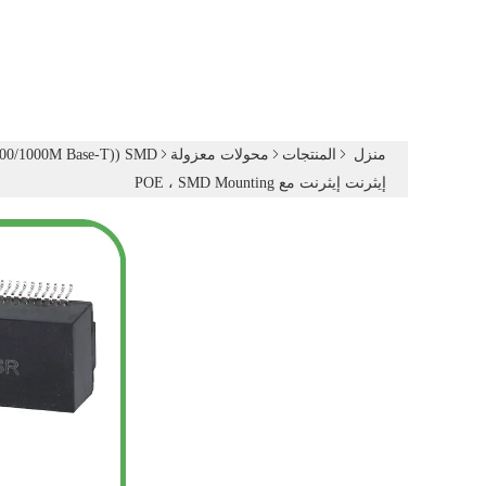
منزل
المنتجات
محولات معزولة
SMD ((10/100/1000M Base-T ؛ 2 5G/5G/10G Base-T)) سلسلة محولات الشبكة
إيثرنت إيثرنت مع POE ، SMD Mounting