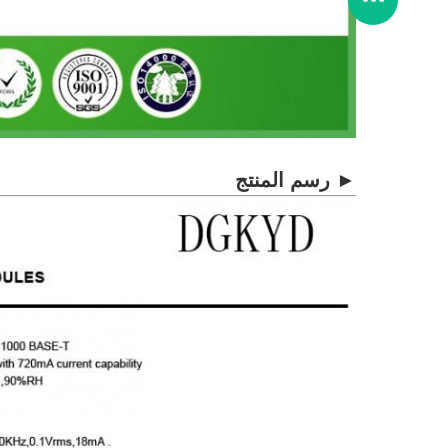
► رسم المنتج