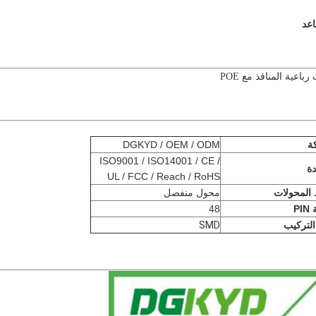
ة
DGKYD / OEM / ODM
ISO9001 / ISO14001 / CE /
ة
UL / FCC / Reach / RoHS
المحولات
محول منفصل
PI
48
التركيب
SMD