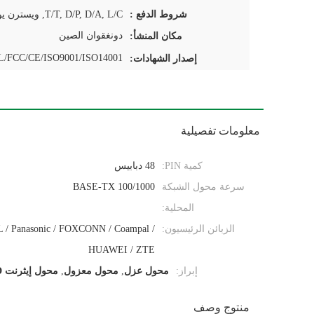
شروط الدفع :
دونغقوان الصين
مكان المنشأ:
/FCC/CE/ISO9001/ISO14001
إصدار الشهادات:
معلومات تفصيلية
كمية PIN:
48 دبابيس
سرعة محول الشبكة
100/1000 BASE-TX
المحلية:
الزبائن الرئيسيون:
 / Panasonic / FOXCONN / Coampal /
HUAWEI / ZTE
إبراز:
محول عزل
,
محول معزول
,
محول إيثرنت SMD تصاعد
منتوج وصف