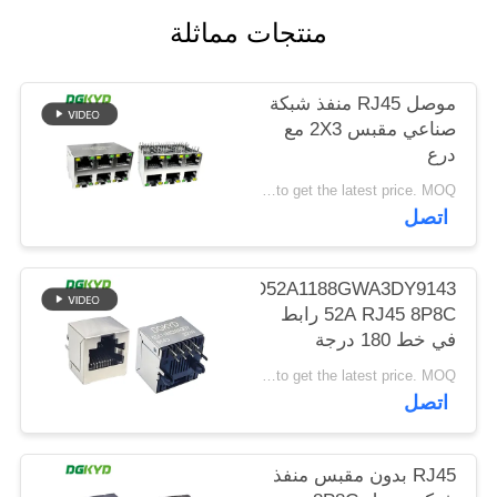
خريطة
منتجات مماثلة
الموقع
موصل RJ45 منفذ شبكة
صناعي مقبس 2X3 مع
سياسة
درع
الخصوصية
DGKYD59212388AB1A1DY1F022
Please contact us to get the latest price. MOQ:التفاوض
اتصل
DGKYD52A1188GWA3DY9143
52A RJ45 8P8C رابط
في خط 180 درجة
Please contact us to get the latest price. MOQ:التفاوض
اتصل
RJ45 بدون مقبس منفذ