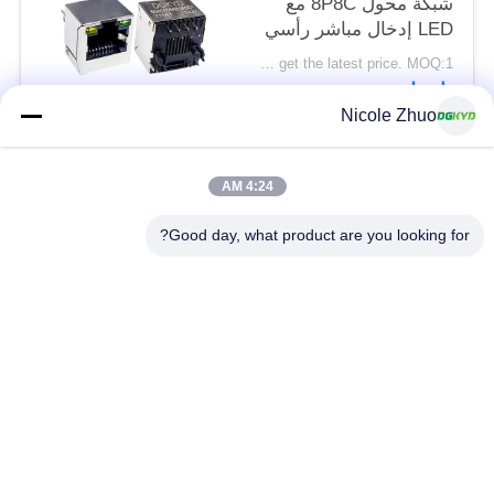
شبكة محول 8P8C مع
LED إدخال مباشر رأسي
RJ45
Please contact us to get the latest price. MOQ:1 قطعة
DGKYD52A1188AB1A3D1Y1143
اتصل
Nicole Zhuo
فئات شعبية
جميع
4:24 AM
Good day, what product are you looking for?
موصل إيثرنت RJ45
RJ45 موصل محمية
RJ45 موصلات متعددة
ميناء RJ45 واحدة
الموصل
CAT6 موصل RJ45
RJ11 جاك
RJ45 مع محول
منفذ RJ45 SMD