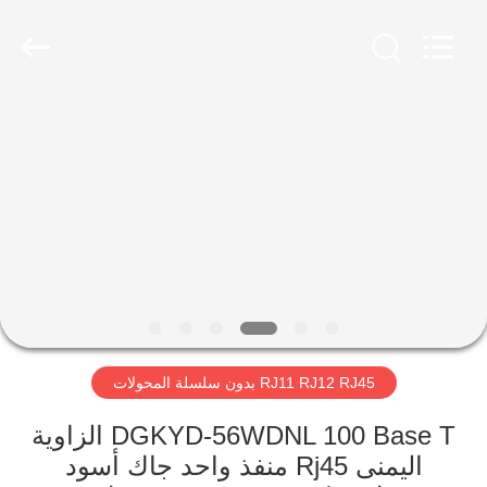
Keyouda
Electronic
Technology
Co.,ltd.
All
Rights
Reserved.
الصفحة
الرئيسية
منتجات
عرض
الواقع
الافتراضي
RJ11 RJ12 RJ45 بدون سلسلة المحولات
معلومات
DGKYD-56WDNL 100 Base T الزاوية
اليمنى Rj45 منفذ واحد جاك أسود
عنا