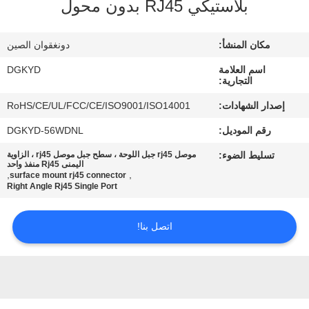
بلاستيكي RJ45 بدون محول
جولة
مكان المنشأ:
دونغقوان الصين
في
اسم العلامة
DGKYD
المعمل
التجارية:
إصدار الشهادات:
RoHS/CE/UL/FCC/CE/ISO9001/ISO14001
مراقبة
رقم الموديل:
DGKYD-56WDNL
الجودة
تسليط الضوء:
موصل rj45 جبل اللوحة ، سطح جبل موصل rj45 ، الزاوية
اليمنى Rj45 منفذ واحد
,
,
surface mount rj45 connector
Right Angle Rj45 Single Port
اتصل
بنا
اتصل بنا!
اطلب
اقتباس