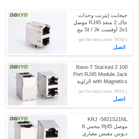
خريطة
جيجابت إيثرنت وحدات
الموقع
جاك 2 منفذ RJ45 موصل
2x1 أوفست St / Jk مع
المصابيح
سياسة
Please contact us to get the latest price. MOQ:1 قطعة
اتصل
الخصوصية
100 Base-T Stacked 2
Port RJ45 Module Jack
with Magnetics الزاوية
اليمنى Dip Mount
Please contact us to get the latest price. MOQ:1 قطعة
اتصل
KRJ -5921S21NL
موصل Rj45 محمي 8
دبوس مقبس معياري