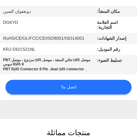
مكان المنشأ:
دونغقوان الصين
جولة
اسم العلامة
DGKYD
في
التجارية:
المعمل
إصدار الشهادات:
RoHS/CE/UL/FCC/CE/ISO9001/ISO14001
رقم الموديل:
KRJ-5921S21NL
مراقبة
تسليط الضوء:
موصل rj45 ثنائي المنفذ ، موصل rj45 مزدوج ، موصل PBT
الجودة
Rj45 8 دبوس
,
,
PBT Rj45 Connector 8 Pin
dual rj45 connector
اتصل
اتصل بنا!
بنا
اطلب
اقتباس
منتجات مماثلة