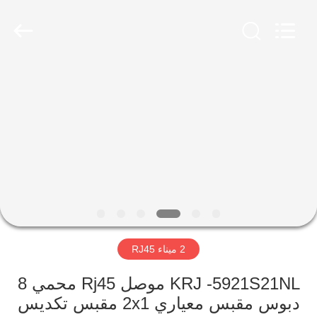
Keyouda
Electronic
Technology
Co.,ltd.
All
Rights
Reserved.
الصفحة
الرئيسية
منتجات
عرض
الواقع
الافتراضي
2 ميناء RJ45
معلومات
KRJ -5921S21NL موصل Rj45 محمي 8
دبوس مقبس معياري 2x1 مقبس تكديس
عنا