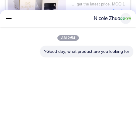
2x1 مقبس تكديس
Please contact us to get the latest price. MOQ:1 قطعة
اتصل
Nicole Zhuo
فئات شعبية
جميع
2:54 AM
Good day, what product are you looking for?
موصل إيثرنت RJ45
RJ45 موصل محمية
RJ45 موصلات متعددة
ميناء RJ45 واحدة
الموصل
CAT6 موصل RJ45
RJ11 جاك
RJ45 مع محول
منفذ RJ45 SMD