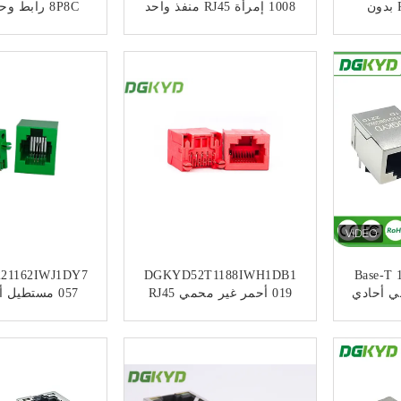
PCB موصل RJ45 بدون
1008 إمرأة RJ45 منفذ واحد
1X1 8P8C المقابس مع
منفذ واحد بد
مدعومة المعدنية LED
ﺎﺘﺼﻟ ﺍﻶﻧ
ﺎﺘﺼﻟ ﺍﻶ
21162IWJ1DY7
DGKYD52T1188IWH1DB1
10/100/1000 Ba
اطيسي أحادي
019 أحمر غير محمي RJ45
منفذ واحد G / FU 8 Pin
Rj45 منفذ اتصال 180 °
رابط ج
ﺎﺘﺼﻟ ﺍﻶﻧ
ﺎﺘﺼﻟ ﺍﻶ