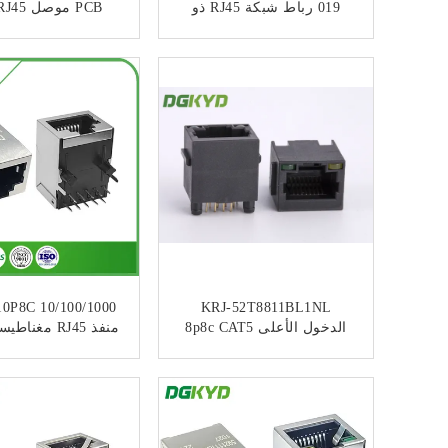
019 رباط شبكة RJ45 ذو
لسان واحد 180 درجة بدون
محول
LED
ﺎﺘﺼﻟ ﺍﻶﻧ
ﺎﺘﺼﻟ ﺍﻶﻧ
se-T 10P8C
KRJ-52T8811BL1NL
الدخول الأعلى 8p8c CAT5
منفذ RJ45 مغن
RJ45 وصلة منفذ واحد مع
المنفذ بدون LED
غطاء بلاستيكي أسود
ﺎﺘﺼﻟ ﺍﻶﻧ
ﺎﺘﺼﻟ ﺍﻶﻧ