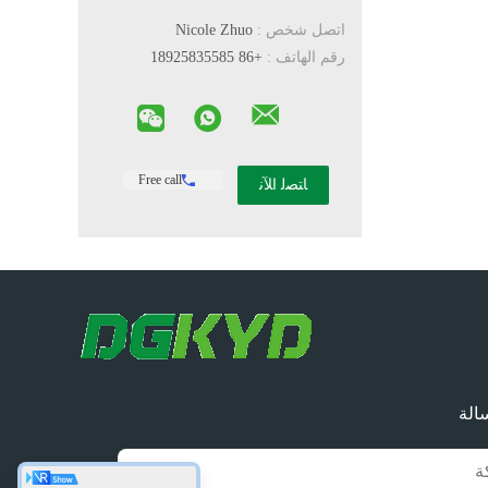
اتصل شخص :
Nicole Zhuo
رقم الهاتف :
+86 18925835585
Free call
الة