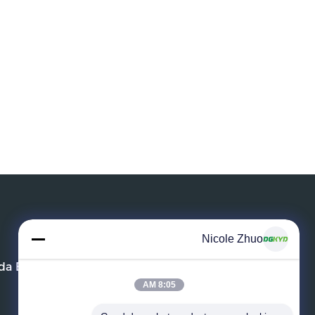
Nicole Zhuo
a Electronic Technology Co.,ltd
8:05 AM
هاتف:
86--18925835585