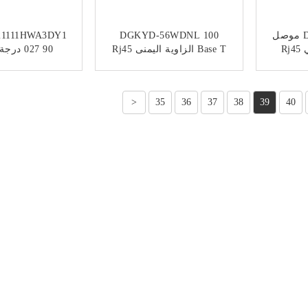
DGKYD-56YGZNL موصل
DGKYD-56WDNL 100
1111HWA3DY1
إيثرنت غير محمي Rj45
Base T الزاوية اليمنى Rj45
027 90 
د مع Y / G Led
منفذ واحد جاك أسود
بلاستيكي RJ45 بدون محول
مصباح
ﺎﺘﺼﻟ ﺍﻶﻧ
ﺎﺘﺼﻟ ﺍﻶ
<
35
36
37
38
39
40