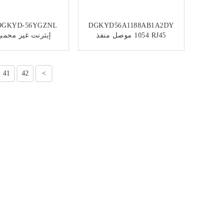
DGKYD56A1188AB1A2DY
1054 RJ45 موصل منفذ
الشبكة 1X1 8P8C G / FU
منفذ واح
مستقيم مع موصل التدريع
RJ45 بدون محول
ﺎﺘﺼﻟ ﺍﻶﻧ
ﺎﺘﺼﻟ ﺍﻶﻧ
الخفيف
41
42
>