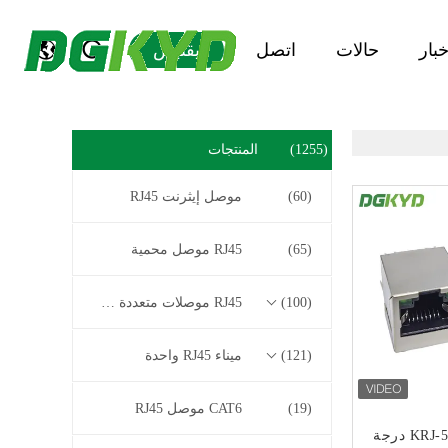
خبار
حالات
اتصل
يقتبس
(1255)
المنتجات
(60)
موصل إيثرنت RJ45
(65)
RJ45 موصل محمية
(100)
RJ45 موصلات متعددة الموصل
(121)
ميناء RJ45 واحدة
(19)
CAT6 موصل RJ45
KRJ-5224SGGNL 180 درجة