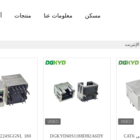
مسكن
معلومات عنا
منتجات
أ
منفذ واحد 8P8C أنثى CAT6
DGKYD60S1188DB2A6DY