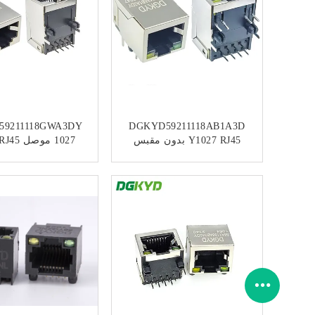
59211118GWA3DY
DGKYD59211118AB1A3D
Y1027 RJ45 بدون مقبس
مرشح 10P8C مع سلسلة
الخلية ، بدون ضوء
LED 59 Y / G
أجنحة ، 8C
ﺎﺘﺼﻟ ﺍﻶﻧ
ﺎﺘﺼﻟ ﺍﻶﻧ
، واجهة الشب