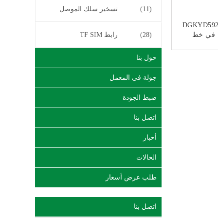
(11)
تسخير سلك الموصل
DGKYD592
درجة في خط
(28)
رابط TF SIM
موصل RJ45 10P8C بدون
حول بنا
ﻧ
جولة في المعمل
ضبط الجودة
اتصل بنا
أخبار
الحالات
طلب عرض أسعار
اتصل بنا