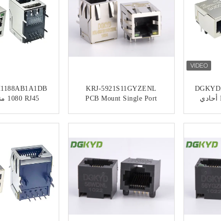
1188AB1A1DB
KRJ-5921S11GYZENL
DGKYD
1027 موصل RJ45 أحادي
PCB Mount Single Port
1080 
 ، بدون
Rj45 Network Connector
موص
8P ، بدون مرشح
8P8C Modular Jack RJ45
موصل 
ﺎﺘﺼﻟ ﺍﻶﻧ
ﺎﺘﺼﻟ ﺍﻶ
كة
بدون محول
شبكة LED