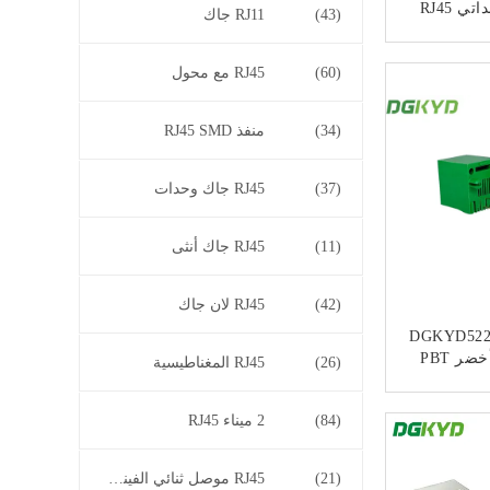
8P8C رابط وحداتي RJ45
(43)
RJ11 جاك
ون محول
ﻧ
(60)
RJ45 مع محول
(34)
منفذ RJ45 SMD
(37)
RJ45 جاك وحدات
(11)
RJ45 جاك أنثى
(42)
RJ45 لان جاك
DGKYD522
057 مستطيل أخضر PBT
(26)
RJ45 المغناطيسية
RJ12 منفذ واحد 2 دبوس
اك
ﻧ
(84)
2 ميناء RJ45
(21)
RJ45 موصل ثنائي الفينيل متعدد الكلور