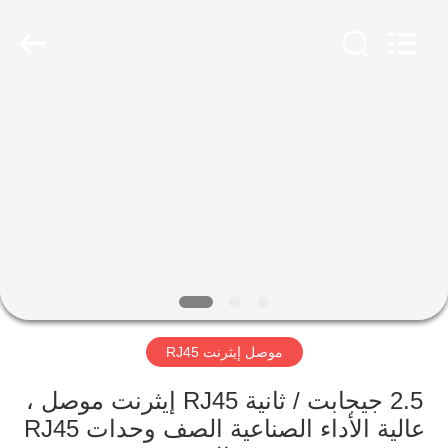
Keyouda
Electronic
Technology
Co.,ltd.
All
Rights
Reserved.
الصفحة
الرئيسية
منتجات
عرض
الواقع
الافتراضي
موصل إيثرنت RJ45
معلومات
2.5 جيجابت / ثانية RJ45 إيثرنت موصل ،
عالية الأداء الصناعية الصف وحدات RJ45
عنا