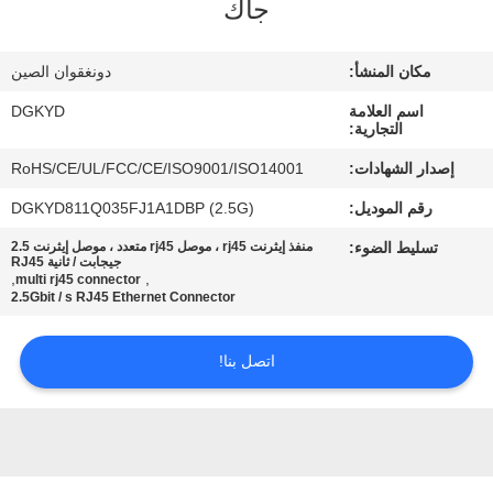
جاك
جولة
مكان المنشأ:
دونغقوان الصين
في
اسم العلامة
DGKYD
المعمل
التجارية:
إصدار الشهادات:
RoHS/CE/UL/FCC/CE/ISO9001/ISO14001
مراقبة
رقم الموديل:
DGKYD811Q035FJ1A1DBP (2.5G)
الجودة
تسليط الضوء:
منفذ إيثرنت rj45 ، موصل rj45 متعدد ، موصل إيثرنت 2.5
جيجابت / ثانية RJ45
,
,
multi rj45 connector
2.5Gbit / s RJ45 Ethernet Connector
اتصل
بنا
اتصل بنا!
اطلب
اقتباس