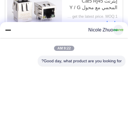
إيثرنت Cat5 Rj45
المحمي مع محول Y / G
LED
Please contact us to get the latest price. MOQ:1 قطعة
اتصل
Nicole Zhuo
فئات شعبية
جميع
9:22 AM
Good day, what product are you looking for?
موصل إيثرنت RJ45
RJ45 موصل محمية
RJ45 موصلات متعددة
ميناء RJ45 واحدة
الموصل
CAT6 موصل RJ45
RJ11 جاك
RJ45 مع محول
منفذ RJ45 SMD