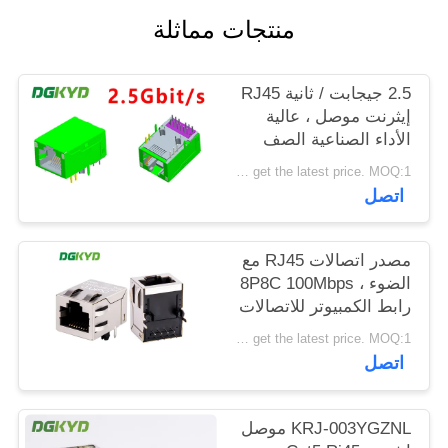
خريطة
منتجات مماثلة
الموقع
2.5 جيجابت / ثانية RJ45
إيثرنت موصل ، عالية
سياسة
الأداء الصناعية الصف
الخصوصية
وحدات RJ45 جاك
Please contact us to get the latest price. MOQ:1 قطعة
اتصل
مصدر اتصالات RJ45 مع
الضوء ، 8P8C 100Mbps
رابط الكمبيوتر للاتصالات
KRJ-SH105WDENL
Please contact us to get the latest price. MOQ:1 قطعة
اتصل
KRJ-003YGZNL موصل