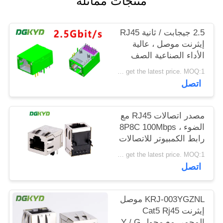
منتجات مماثلة
خريطة
الموقع
2.5 جيجابت / ثانية RJ45
إيثرنت موصل ، عالية
الأداء الصناعية الصف
سياسة
وحدات RJ45 جاك
Please contact us to get the latest price. MOQ:1 قطعة
الخصوصية
اتصل
مصدر اتصالات RJ45 مع
الضوء ، 8P8C 100Mbps
رابط الكمبيوتر للاتصالات
KRJ-SH105WDENL
Please contact us to get the latest price. MOQ:1 قطعة
اتصل
KRJ-003YGZNL موصل
إيثرنت Cat5 Rj45
المحمي مع محول Y / G