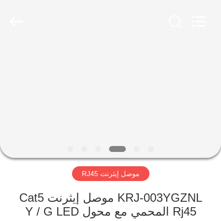
Keyouda
Electronic
Technology
Co.,ltd.
All
Rights
Reserved.
الصفحة
الرئيسية
منتجات
عرض
الواقع
الافتراضي
موصل إيثرنت RJ45
معلومات
KRJ-003YGZNL موصل إيثرنت Cat5
Rj45 المحمي مع محول Y / G LED
عنا