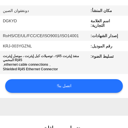
مكان المنشأ:
دونغقوان الصين
جولة
اسم العلامة
DGKYD
في
التجارية:
المعمل
إصدار الشهادات:
RoHS/CE/UL/FCC/CE/ISO9001/ISO14001
رقم الموديل:
KRJ-003YGZNL
مراقبة
تسليط الضوء:
منفذ إيثرنت rj45 ، توصيلات كبل إيثرنت ، موصل إيثرنت
الجودة
Rj45 المحمي
,
,
ethernet cable connections
Shielded Rj45 Ethernet Connector
اتصل
اتصل بنا!
بنا
اطلب
اقتباس