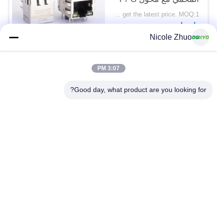
LED
Please contact us to get the latest price. MOQ:1 قطعة
اتصل
Nicole Zhuo
فئات شعبية
جميع
3:07 PM
Good day, what product are you looking for?
موصل إيثرنت RJ45
RJ45 موصل محمية
RJ45 موصلات متعددة
ميناء RJ45 واحدة
الموصل
CAT6 موصل RJ45
RJ11 جاك
RJ45 مع محول
منفذ RJ45 SMD