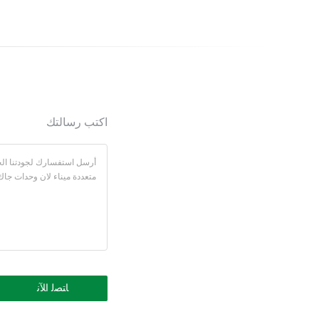
connectors without transfomer
DGKYD59212288DB1A1DY1C022
اكتب رسالتك