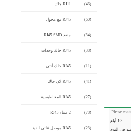
(46)
RJ11 جاك
(60)
RJ45 مع محول
(34)
منفذ RJ45 SMD
(38)
RJ45 جاك وحدات
(11)
RJ45 جاك أنثى
(41)
RJ45 لان جاك
(27)
RJ45 المغناطيسية
Please conta
(78)
2 ميناء RJ45
10 أيام
(23)
RJ45 موصل ثنائي الفينيل متعدد الكلور