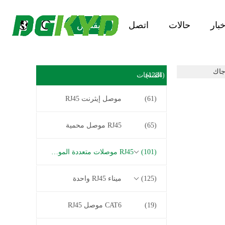
خبار
حالات
اتصل
يقتبس
(1284)
المنتجات
(61)
موصل إيثرنت RJ45
(65)
RJ45 موصل محمية
(101)
RJ45 موصلات متعددة الموصل
(125)
ميناء RJ45 واحدة
(19)
CAT6 موصل RJ45