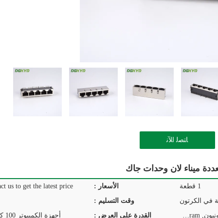
ﺎﺘﺼﻟ ﺍﻶﻧ
1 قطعة
الأسعار :
ct us to get the latest price.
ة في الكرتون
وقت التسليم :
T/T, D/P, D/A, L/C, ويسترن يونيون, MoneyGram
القدرة على العرض :
أجهزة الكمبيوتر 100 كيلو في اليوم