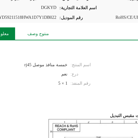
DGKYD
اسم العلامة التجارية:
D59211518HWA1D7Y1DB022
RoHS/CE/UL
رقم الموديل:
منتوج وصف
معلوم
اسم المنتج:
خمسة منافذ موصل rj45
درع:
نعم
رقم المنفذ:
1 × 5