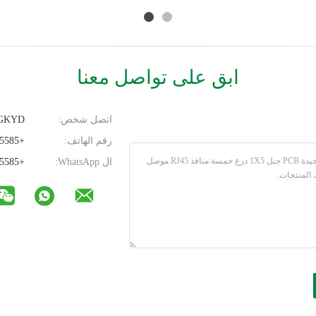
5621S10P8C14QNL
ابق على تواصل معنا
اتصل شخص:
DGKYD
رقم الهاتف:
+8618925835585
ال WhatsApp:
+8618925835585