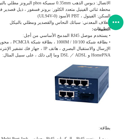
الاتصال: دبوس الذهب 0.35mm سميكة phos البرونز مطلي بالنيكل ثم 0.6u'gold
محطة ثنائي الفينيل متعدد الكلور: برونز فسفور ، ذيل قصدير ف
السكن: الفينول ، PBT الأسود (UL94V-0)
الغلاف المعدني: سبائك النحاس والقصدير ومطلي بالنيكل
التطبيقات:
• يستخدم موصل RJ45 المدمج الأساسي من أجل:
HomePNA و DSL ／ ADSL وما إلى ذلك ، على سبيل المثال:
بطاقة:
موصل متعدد Rj45
المكونات Rj45 وحدات
 Multi Port Jack