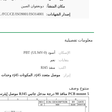
دونغقوان الصين
مكان المنشأ:
/FCC/CE/ISO9001/ISO14001
إصدار الشهادات:
معلومات تفصيلية
الإسكان:
أسود PBT (UL94V-0)
بنفايات:
نعم
اكتب:
منفذ RJ45
إبراز:
موصل متعدد rj45
,
المكونات rj45 وحدات
منتوج وصف
PCB mount 5 منافذ 90 درجة مدخل جانبي RJ45 موصل إيثرنت مقبس التبديل