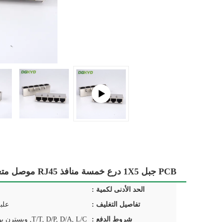
PCB جبل 1X5 درع خمسة منافذ RJ45 موصل متعددة ميناء لان وحدات جاك
الحد الأدنى لكمية :
تفاصيل التغليف :
علب
شروط الدفع :