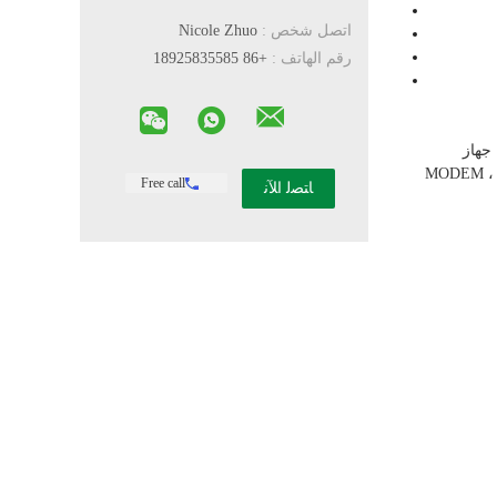
اتصل شخص :
Nicole Zhuo
رقم الهاتف :
+86 18925835585
ية ، جهاز
الإرسال والاستقبال البصري ، هاتف IP ، جهاز فك تشفير الإنترنت ، كاميرا الإنترنت ، جسر الشبكة ، الكمبيوتر ، الاتصالات السلكية واللاسلكية ، MODEM ،
Free call