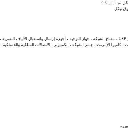
وق نيكل
• بطاقة شبكة 10/100 / 1000M ، بطاقة شبكة PCMCIA ، محور USB ، مفتاح الشبكة ، جهاز التوجيه ، أجهزة إرسال واستقبال الألياف البصر
Rj45