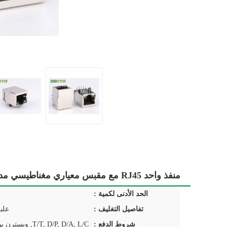
منفذ واحد RJ45 مع مقبس معياري مغناطيسي مدمج 1000 قاعدة G / Y LED
الحد الأدنى لكمية :
تفاصيل التغليف :
علب
شروط الدفع :