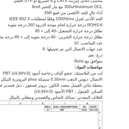
مناسب لكابل إيثرنت CAT5 و 6 السريع أو UTP أفضل
350uHminimum OCL مع تيار التحيز 8mA
أداء عالٍ للحد الأقصى من قمع EMI
الحد الأدنى لعزل 1500Vrms وفقًا لمتطلبات IEEE 802.3
ROHS-6 درجة حرارة لحام موجة الذروة 260 درجة مئوية
نطاق درجة حرارة التشغيل:
-40 إلى + 85
نطاق درجة حرارة التخزين: -40 درجة مئوية إلى + 85 درجة مئوية
عدد المناصب: 10
عدد جهات الاتصال التي تم تحميلها: 8
درع: نعم
متوافق مع Rohs
مواصفات المواد:
لب من البلاستيك: حشو ألياف زجاجية أسود PBT (UL94V-0)
الاتصال: دبوس الذهب 0.35mm سميكة phos البرونزية النيكل ثم مع 6u'gold
محطة ثنائي الفينيل متعدد الكلور: برونز فسفور ، ذيل قصدير ف
السكن: الفينول ، PBT الأسود (UL94V-0)
الغلاف المعدني: سبائك النحاس والقصدير ومطلي بالنيكل