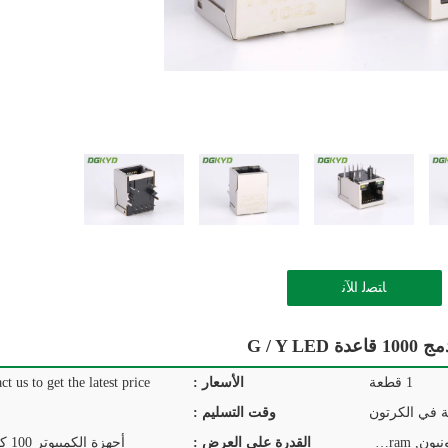
ﺎﺘﺼﻟ ﺍﻶﻧ
1 قطعة
الأسعار :
ct us to get the latest price.
ة في الكرتون
وقت التسليم :
T/T, D/P, D/A, L/C, ويسترن يونيون, MoneyGram
القدرة على العرض :
أجهزة الكمبيوتر 100 كيلو في اليوم