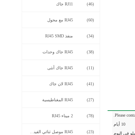
(46)
RJ11 جاك
(60)
RJ45 مع محول
(34)
منفذ RJ45 SMD
(38)
RJ45 جاك وحدات
(11)
RJ45 جاك أنثى
(41)
RJ45 لان جاك
(27)
RJ45 المغناطيسية
Please conta
(78)
2 ميناء RJ45
10 أيام
(23)
RJ45 موصل ثنائي الفينيل متعدد الكلور