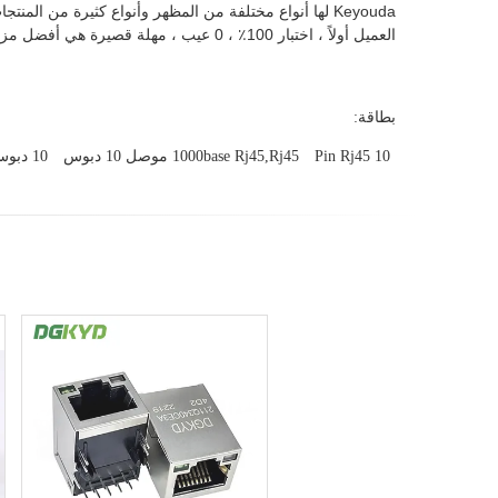
Keyouda لها أنواع مختلفة من المظهر وأنواع كثيرة من المنتجات التخطيطية الداخلية ، عالية الجودة ،
العميل أولاً ، اختبار 100٪ ، 0 عيب ، مهلة قصيرة هي أفضل مزايانا
بطاقة:
10 Pin Rj45
1000base Rj45,rj45 موصل 10 دبوس
10 دبوس Rj45