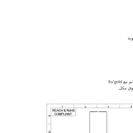
وق نيكل