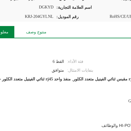
DGKYD
اسم العلامة التجارية:
KRJ-204GYLNL
RoHS/CE/UL
رقم الموديل:
منتوج وصف
معلوم
فئة الأداء:
القط 6
بنفايات الامتثال:
متوافق
عدد الكلور
,
منفذ واحد rj45 ثنائي الفينيل متعدد الكلور جاك