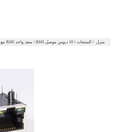
منزل
المنتجات
10 دبوس موصل RJ45
منفذ واحد RJ45 مع مقبس معياري مغناطيسي مدمج 1000 قاعدة G / Y LED