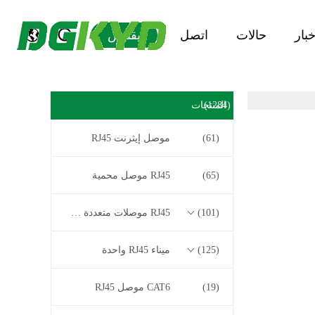
خبار
حالات
اتصل
يقتبس
(1284)
المنتجات
(61)
موصل إيثرنت RJ45
(65)
RJ45 موصل محمية
(101)
RJ45 موصلات متعددة الموصل
(125)
ميناء RJ45 واحدة
(19)
CAT6 موصل RJ45