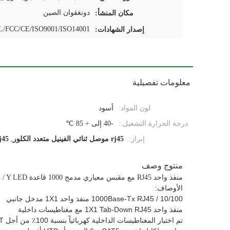
دونغقوان الصين
مكان المنشأ:
/FCC/CE/ISO9001/ISO14001
إصدار الشهادات:
معلومات تفصيلية
لون المواد:
أسود
درجة الحرارة التشغيل.:
-40 إلى + 85 ℃
إبراز:
rj45 موصل ثنائي الفينيل متعدد الكلور
,
rj45 مقبس ثنائي الفينيل مت
منتوج وصف
منفذ واحد RJ45 مع مقبس معياري مدمج 1000 قاعدة G / Y LED
الأوصاف:
10/100 / 1000Base-Tx RJ45 منفذ واحد 1X1 مدخل جانبي
منفذ واحد 1X1 Tab-Down RJ45 مع مغناطيسات داخلية
تم اختبار المغناطيسات الداخلية كهربائياً بنسبة 100٪ من أجل HI-POT والوظائف