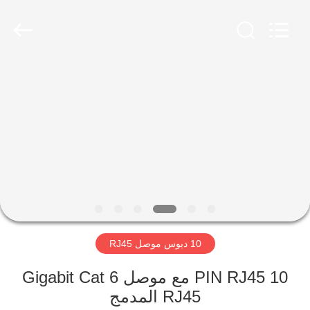
Keyouda
Electronic
Technology
Co.,ltd.
All
Rights
Reserved.
الصفحة
الرئيسية
منتجات
عرض
الواقع
الافتراضي
10 دبوس موصل RJ45
معلومات
10 PIN RJ45 مع موصل Gigabit Cat 6
RJ45 المدمج
عنا