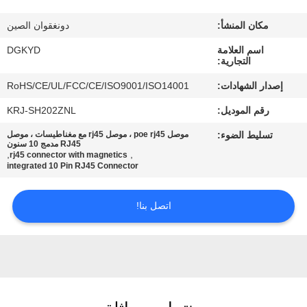
مكان المنشأ:
دونغقوان الصين
جولة
اسم العلامة
DGKYD
في
التجارية:
المعمل
إصدار الشهادات:
RoHS/CE/UL/FCC/CE/ISO9001/ISO14001
رقم الموديل:
KRJ-SH202ZNL
مراقبة
تسليط الضوء:
موصل poe rj45 ، موصل rj45 مع مغناطيسات ، موصل
الجودة
RJ45 مدمج 10 سنون
,
,
rj45 connector with magnetics
integrated 10 Pin RJ45 Connector
اتصل
اتصل بنا!
بنا
اطلب
اقتباس