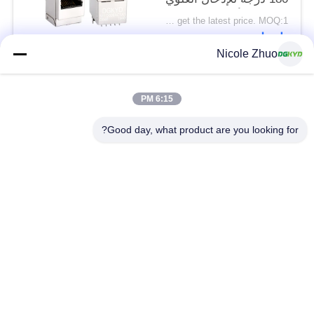
لإنترنت الأشياء
Please contact us to get the latest price. MOQ:1 قطعة
DGKYD511Q009AC1A1D068
اتصل
Nicole Zhuo
فئات شعبية
جميع
6:15 PM
Good day, what product are you looking for?
موصل إيثرنت RJ45
RJ45 موصل محمية
RJ45 موصلات متعددة
ميناء RJ45 واحدة
الموصل
CAT6 موصل RJ45
RJ11 جاك
RJ45 مع محول
منفذ RJ45 SMD