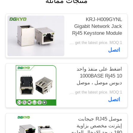
منتجات مماثلة
خريطة
الموقع
KRJ-H009GYNL
Gigabit Network Jack
Rj45 Keystone Module
سياسة
Single Port with LEDs
Please contact us to get the latest price. MOQ:1 قطعة
الخصوصية
اتصل
اضغط على منفذ واحد
1000BASE Rj45 10
دبوس موصل ، موصل
معياري Rj45 مع الصمام
Please contact us to get the latest price. MOQ:1 قطعة
اتصل
موصل RJ45 جيجابت
إيثرنت مخصص بزاوية
180 درجة للإدخال العلوي