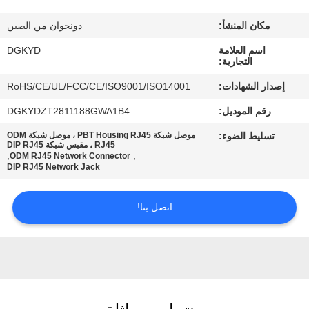
مكان المنشأ:
دونجوان من الصين
جولة
اسم العلامة
DGKYD
في
التجارية:
المعمل
إصدار الشهادات:
RoHS/CE/UL/FCC/CE/ISO9001/ISO14001
رقم الموديل:
DGKYDZT2811188GWA1B4
مراقبة
تسليط الضوء:
موصل شبكة PBT Housing RJ45 ، موصل شبكة ODM
الجودة
RJ45 ، مقبس شبكة DIP RJ45
,
,
ODM RJ45 Network Connector
DIP RJ45 Network Jack
اتصل
اتصل بنا!
بنا
اطلب
اقتباس