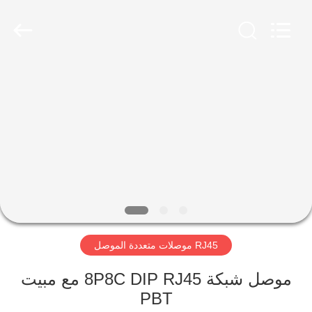
Keyouda
Electronic
Technology
Co.,ltd.
All
Rights
Reserved.
الصفحة
الرئيسية
منتجات
عرض
الواقع
الافتراضي
RJ45 موصلات متعددة الموصل
معلومات
موصل شبكة 8P8C DIP RJ45 مع مبيت
PBT
عنا