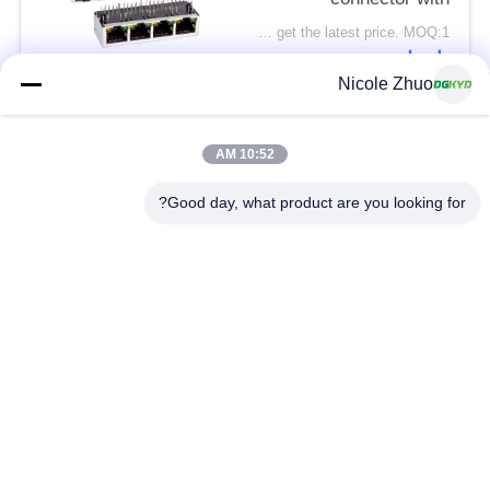
100Mbps integrated
Please contact us to get the latest price. MOQ:1 قطعة
Ethernet filtering
اتصل
shielding strip light
Nicole Zhuo
فئات شعبية
جميع
10:52 AM
Good day, what product are you looking for?
موصل إيثرنت RJ45
RJ45 موصل محمية
RJ45 موصلات متعددة
ميناء RJ45 واحدة
الموصل
CAT6 موصل RJ45
RJ11 جاك
RJ45 مع محول
منفذ RJ45 SMD