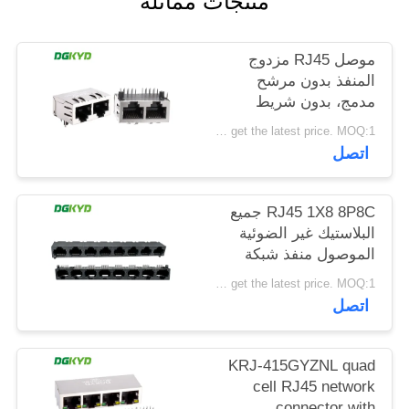
منتجات مماثلة
خريطة
الموقع
موصل RJ45 مزدوج
المنفذ بدون مرشح
مدمج، بدون شريط
سياسة
ضوئي، دبوس حماية
Please contact us to get the latest price. MOQ:1 قطعة
الخصوصية
أمامي 4.57 مم
اتصل
DGKYD112B035HWA1D13
RJ45 1X8 8P8C جميع
البلاستيك غير الضوئية
الموصول منفذ شبكة
DGKYD561888IWA1DY1022
Please contact us to get the latest price. MOQ:1 قطعة
اتصل
KRJ-415GYZNL quad
cell RJ45 network
connector with