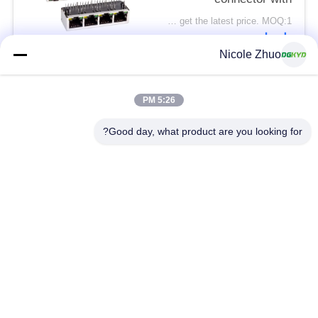
100Mbps integrated
Please contact us to get the latest price. MOQ:1 قطعة
Ethernet filtering
اتصل
shielding strip light
Nicole Zhuo
فئات شعبية
جميع
5:26 PM
Good day, what product are you looking for?
موصل إيثرنت RJ45
RJ45 موصل محمية
RJ45 موصلات متعددة
ميناء RJ45 واحدة
الموصل
CAT6 موصل RJ45
RJ11 جاك
RJ45 مع محول
منفذ RJ45 SMD