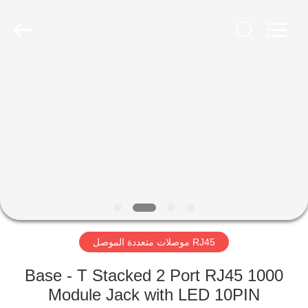
Keyouda
Electronic
Technology
Co.,ltd.
All
Rights
Reserved.
الصفحة
الرئيسية
منتجات
عرض
الواقع
الافتراضي
RJ45 موصلات متعددة الموصل
معلومات
1000 Base - T Stacked 2 Port RJ45
Module Jack with LED 10PIN
عنا