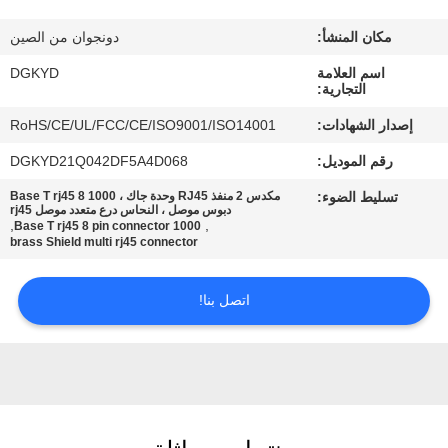
مكان المنشأ:
دونجوان من الصين
جولة
اسم العلامة
DGKYD
في
التجارية:
المعمل
إصدار الشهادات:
RoHS/CE/UL/FCC/CE/ISO9001/ISO14001
رقم الموديل:
DGKYD21Q042DF5A4D068
مراقبة
تسليط الضوء:
مكدس 2 منفذ RJ45 وحدة جاك ، 1000 Base T rj45 8
الجودة
دبوس موصل ، النحاس درع متعدد موصل rj45
,
,
1000 Base T rj45 8 pin connector
brass Shield multi rj45 connector
اتصل
اتصل بنا!
بنا
اطلب
اقتباس