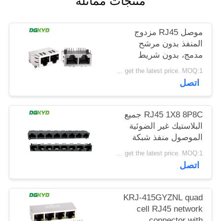
منتجات مماثلة
خريطة
الموقع
موصل RJ45 مزدوج
المنفذ بدون مرشح
مدمج، بدون شريط
سياسة
ضوئي، دبوس حماية
Please contact us to get the latest price. MOQ:1 قطعة
الخصوصية
أمامي 4.57 مم
اتصل
DGKYD112B035HWA1D13
RJ45 1X8 8P8C جميع
البلاستيك غير الضوئية
الموصول منفذ شبكة
DGKYD561888IWA1DY1022
Please contact us to get the latest price. MOQ:1 قطعة
اتصل
KRJ-415GYZNL quad
cell RJ45 network
connector with