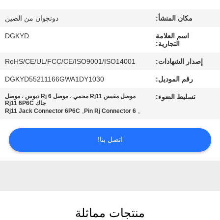
مكان المنشأ:
دونجوان من الصين
جولة
اسم العلامة
DGKYD
في
التجارية:
المعمل
إصدار الشهادات:
RoHS/CE/UL/FCC/CE/ISO9001/ISO14001
رقم الموديل:
DGKYD55211166GWA1DY1030
مراقبة
تسليط الضوء:
موصل مقبس Rj11 محمي ، موصل Rj 6 دبوس ، موصل
الجودة
جاك Rj11 6P6C
,
,
Rj11 Jack Connector 6P6C
6 Pin Rj Connector
اتصل
اتصل بنا!
بنا
اطلب
اقتباس
منتجات مماثلة