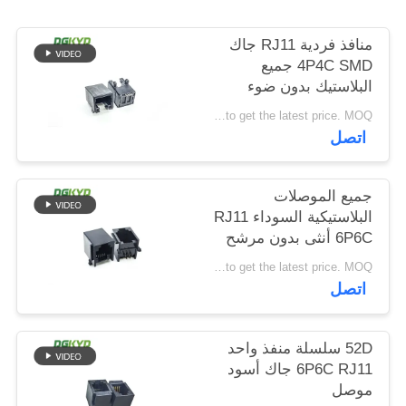
خريطة
منافذ فردية RJ11 جاك
الموقع
4P4C SMD جميع
البلاستيك بدون ضوء
سياسة
Please contact us to get the latest price. MOQ:تفاوض
اتصل
الخصوصية
جميع الموصلات
البلاستيكية السوداء RJ11
6P6C أنثى بدون مرشح
Please contact us to get the latest price. MOQ:تفاوض
اتصل
52D سلسلة منفذ واحد
6P6C RJ11 جاك أسود
موصل