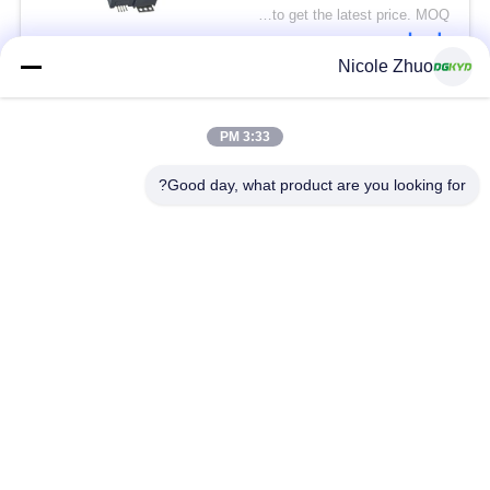
DGKYD52D1144IWW6SB3009
Please contact us to get the latest price. MOQ:تفاوض
اتصل
Nicole Zhuo
فئات شعبية
جميع
3:33 PM
Good day, what product are you looking for?
موصل إيثرنت RJ45
RJ45 موصل محمية
RJ45 موصلات متعددة
ميناء RJ45 واحدة
الموصل
CAT6 موصل RJ45
RJ11 جاك
RJ45 مع محول
منفذ RJ45 SMD