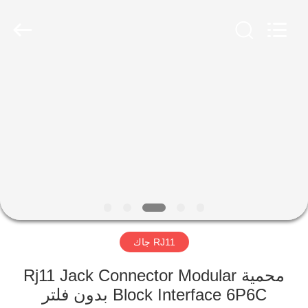
Keyouda
Electronic
Technology
Co.,ltd.
All
Rights
Reserved.
الصفحة
الرئيسية
منتجات
عرض
الواقع
الافتراضي
RJ11 جاك
معلومات
محمية Rj11 Jack Connector Modular
Block Interface 6P6C بدون فلتر
عنا