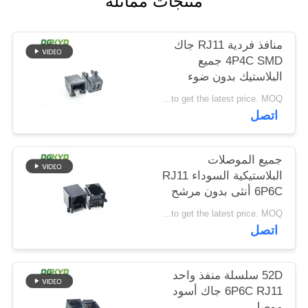
منتجات مماثلة
خريطة
الموقع
منافذ فردية RJ11 جاك
4P4C SMD جميع
البلاستيك بدون ضوء
سياسة
Please contact us to get the latest price. MOQ:تفاوض
الخصوصية
اتصل
جميع الموصلات
البلاستيكية السوداء RJ11
6P6C أنثى بدون مرشح
Please contact us to get the latest price. MOQ:تفاوض
اتصل
52D سلسلة منفذ واحد
6P6C RJ11 جاك أسود
موصل