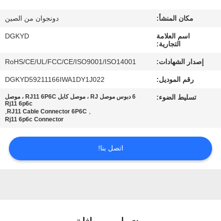
مكان المنشأ:
دونجوان من الصين
جولة
اسم العلامة
DGKYD
في
التجارية:
المعمل
إصدار الشهادات:
RoHS/CE/UL/FCC/CE/ISO9001/ISO14001
رقم الموديل:
DGKYD59211166IWA1DY1J022
مراقبة
تسليط الضوء:
6 دبوس موصل RJ ، موصل كابل RJ11 6P6C ، موصل
الجودة
Rj11 6p6c
,
,
RJ11 Cable Connector 6P6C
Rj11 6p6c Connector
اتصل
اتصل بنا!
بنا
اطلب
اقتباس