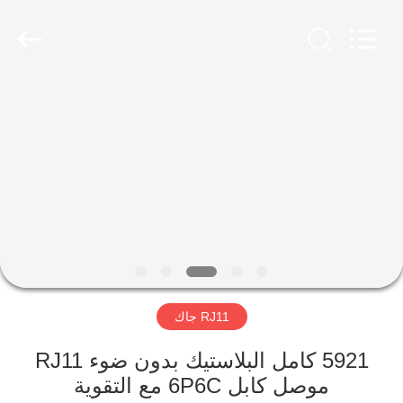
Keyouda
Electronic
Technology
Co.,ltd.
All
Rights
Reserved.
الصفحة
الرئيسية
منتجات
عرض
الواقع
الافتراضي
RJ11 جاك
معلومات
5921 كامل البلاستيك بدون ضوء RJ11
موصل كابل 6P6C مع التقوية
عنا