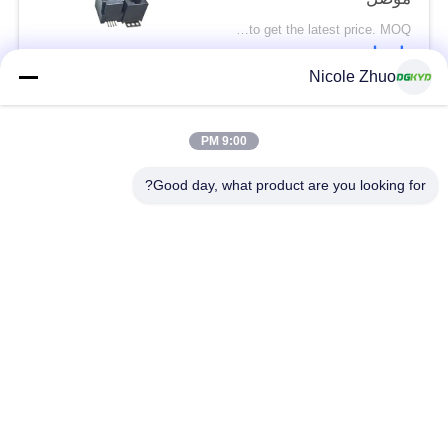
DGKYD52D1144IWW6SB3009
Please contact us to get the latest price. MOQ:تفاوض
اتصل
Nicole Zhuo
فئات شعبية
جميع
9:00 PM
Good day, what product are you looking for?
موصل إيثرنت RJ45
RJ45 موصل محمية
RJ45 موصلات متعددة
ميناء RJ45 واحدة
الموصل
CAT6 موصل RJ45
RJ11 جاك
RJ45 مع محول
منفذ RJ45 SMD