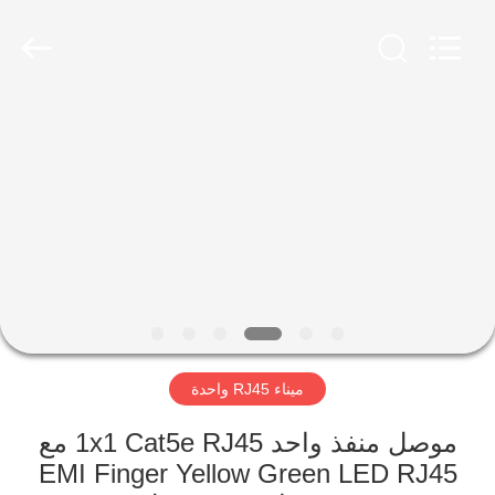
Keyouda
Electronic
Technology
Co.,ltd.
All
Rights
Reserved.
الصفحة
الرئيسية
منتجات
عرض
الواقع
الافتراضي
ميناء RJ45 واحدة
معلومات
موصل منفذ واحد 1x1 Cat5e RJ45 مع
EMI Finger Yellow Green LED RJ45
عنا