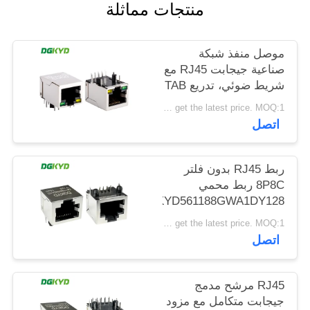
منتجات مماثلة
خريطة
الموقع
موصل منفذ شبكة
صناعية جيجابت RJ45 مع
سياسة
شريط ضوئي، تدريع TAB
DOWN
الخصوصية
Please contact us to get the latest price. MOQ:1 قطعة
DGKYD111Q042AB2A1D
اتصل
ربط RJ45 بدون فلتر
8P8C ربط محمي
DGKYD561188GWA1DY128
Please contact us to get the latest price. MOQ:1 قطعة
اتصل
RJ45 مرشح مدمج
جيجابت متكامل مع مزود