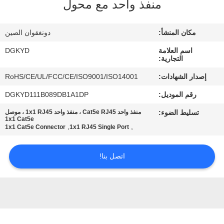
منفذ واحد مع محول
جولة
مكان المنشأ:
دونغقوان الصين
في
اسم العلامة
DGKYD
المعمل
التجارية:
إصدار الشهادات:
RoHS/CE/UL/FCC/CE/ISO9001/ISO14001
مراقبة
رقم الموديل:
DGKYD111B089DB1A1DP
الجودة
تسليط الضوء:
منفذ واحد Cat5e RJ45 ، منفذ واحد 1x1 RJ45 ، موصل
1x1 Cat5e
,
,
1x1 Cat5e Connector
1x1 RJ45 Single Port
اتصل
بنا
اتصل بنا!
اطلب
اقتباس