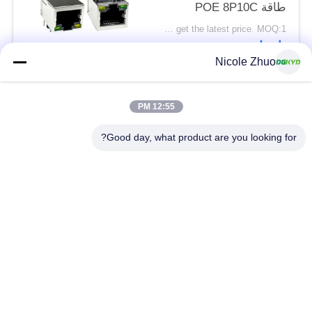
طاقة POE 8P10C
DGKYD111Q334AB2A1DP
Please contact us to get the latest price. MOQ:1 قطعة
اتصل
Nicole Zhuo
فئات شعبية
جميع
12:55 PM
Good day, what product are you looking for?
موصل إيثرنت RJ45
RJ45 موصل محمية
RJ45 موصلات متعددة
ميناء RJ45 واحدة
الموصل
CAT6 موصل RJ45
RJ11 جاك
RJ45 مع محول
منفذ RJ45 SMD