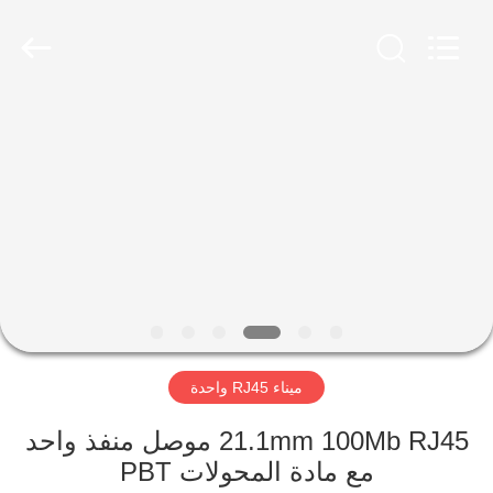
Keyouda
Electronic
Technology
Co.,ltd.
All
Rights
Reserved.
الصفحة
الرئيسية
منتجات
عرض
الواقع
الافتراضي
ميناء RJ45 واحدة
معلومات
21.1mm 100Mb RJ45 موصل منفذ واحد
مع مادة المحولات PBT
عنا