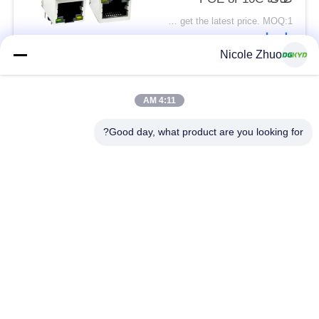
DGKYD111Q334AB2A1DP
Please contact us to get the latest price. MOQ:1 قطعة
اتصل
Nicole Zhuo
فئات شعبية
جميع
4:11 AM
Good day, what product are you looking for?
موصل إيثرنت RJ45
RJ45 موصل محمية
RJ45 موصلات متعددة
ميناء RJ45 واحدة
الموصل
CAT6 موصل RJ45
RJ11 جاك
RJ45 مع محول
منفذ RJ45 SMD