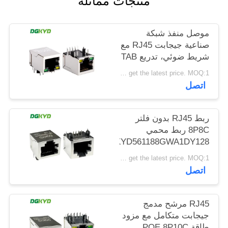
منتجات مماثلة
خريطة
الموقع
موصل منفذ شبكة
صناعية جيجابت RJ45 مع
شريط ضوئي، تدريع TAB
سياسة
DOWN
Please contact us to get the latest price. MOQ:1 قطعة
الخصوصية
DGKYD111Q042AB2A1D
اتصل
ربط RJ45 بدون فلتر
8P8C ربط محمي
DGKYD561188GWA1DY128
Please contact us to get the latest price. MOQ:1 قطعة
اتصل
RJ45 مرشح مدمج
جيجابت متكامل مع مزود
طاقة POE 8P10C