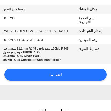
مكان المنشأ:
دونغقوان الصين
جولة
اسم العلامة
DGKYD
في
التجارية:
المعمل
إصدار الشهادات:
RoHS/CE/UL/FCC/CE/ISO9001/ISO14001
رقم الموديل:
DGKYD211B467CD2A4DP
مراقبة
تسليط الضوء:
100Mb RJ45 منفذ واحد ، 21.1mm RJ45 منفذ واحد ،
الجودة
100Mb RJ45 موصل مع محول
,
,
21.1mm RJ45 Single Port
100Mb RJ45 Connector With Transformer
اتصل
اتصل بنا!
بنا
اطلب
اقتباس