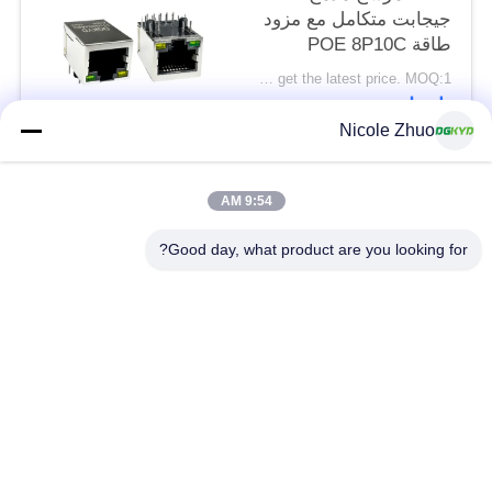
جيجابت متكامل مع مزود
طاقة POE 8P10C
DGKYD111Q334AB2A1DP
Please contact us to get the latest price. MOQ:1 قطعة
اتصل
Nicole Zhuo
فئات شعبية
جميع
9:54 AM
Good day, what product are you looking for?
موصل إيثرنت RJ45
RJ45 موصل محمية
RJ45 موصلات متعددة
ميناء RJ45 واحدة
الموصل
CAT6 موصل RJ45
RJ11 جاك