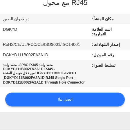
RJ45 مع محول
جولة
مكان المنشأ:
دونغقوان الصين
في
اسم العلامة
DGKYD
المعمل
التجارية:
إصدار الشهادات:
RoHS/CE/UL/FCC/CE/ISO9001/ISO14001
مراقبة
رقم الموديل:
DGKYD111B002FA2A1D
الجودة
تسليط الضوء:
منفذ واحد 8P8C RJ45 ، منفذ واحد
DGKYD111B002FA2A1D RJ45 ،
DGKYD111B002FA2A1D من خلال موصل الفتحة
,
,
DGKYD111B002FA2A1D RJ45 Single Port
اتصل
DGKYD111B002FA2A1D Through Hole Connector
بنا
اتصل بنا!
اطلب
اقتباس