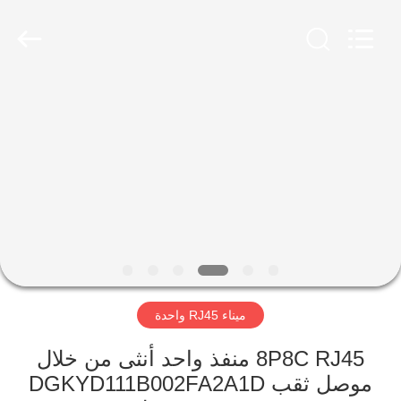
Keyouda
Electronic
Technology
Co.,ltd.
All
Rights
Reserved.
الصفحة
الرئيسية
منتجات
عرض
الواقع
الافتراضي
ميناء RJ45 واحدة
معلومات
8P8C RJ45 منفذ واحد أنثى من خلال
موصل ثقب DGKYD111B002FA2A1D
عنا