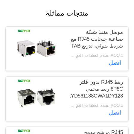
خريطة
منتجات مماثلة
الموقع
موصل منفذ شبكة
سياسة
صناعية جيجابت RJ45 مع
الخصوصية
شريط ضوئي، تدريع TAB
DOWN
Please contact us to get the latest price. MOQ:1 قطعة
DGKYD111Q042AB2A1D
اتصل
ربط RJ45 بدون فلتر
8P8C ربط محمي
DGKYD561188GWA1DY128
Please contact us to get the latest price. MOQ:1 قطعة
اتصل
RJ45 مرشح مدمج