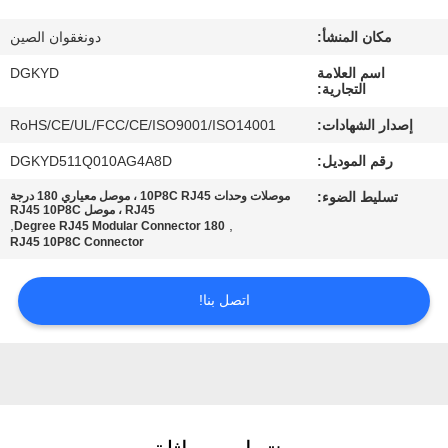
مكان المنشأ:
دونغقوان الصين
جولة
اسم العلامة
DGKYD
في
التجارية:
المعمل
إصدار الشهادات:
RoHS/CE/UL/FCC/CE/ISO9001/ISO14001
رقم الموديل:
DGKYD511Q010AG4A8D
مراقبة
تسليط الضوء:
موصلات وحدات 10P8C RJ45 ، موصل معياري 180 درجة
الجودة
RJ45 ، موصل RJ45 10P8C
,
,
180 Degree RJ45 Modular Connector
RJ45 10P8C Connector
اتصل
اتصل بنا!
بنا
اطلب
اقتباس