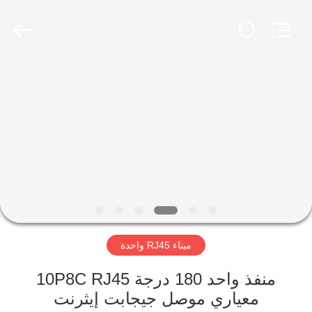
Keyouda
Electronic
Technology
Co.,ltd.
All
Rights
Reserved.
الصفحة
الرئيسية
منتجات
عرض
الواقع
الافتراضي
ميناء RJ45 واحدة
معلومات
منفذ واحد 180 درجة 10P8C RJ45
معياري موصل جيجابت إيثرنت
عنا