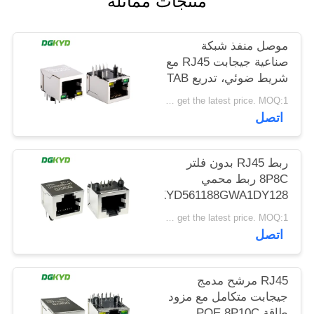
منتجات مماثلة
خريطة
الموقع
موصل منفذ شبكة
صناعية جيجابت RJ45 مع
شريط ضوئي، تدريع TAB
سياسة
DOWN
Please contact us to get the latest price. MOQ:1 قطعة
الخصوصية
DGKYD111Q042AB2A1D
اتصل
ربط RJ45 بدون فلتر
8P8C ربط محمي
DGKYD561188GWA1DY128
Please contact us to get the latest price. MOQ:1 قطعة
اتصل
RJ45 مرشح مدمج
جيجابت متكامل مع مزود
طاقة POE 8P10C