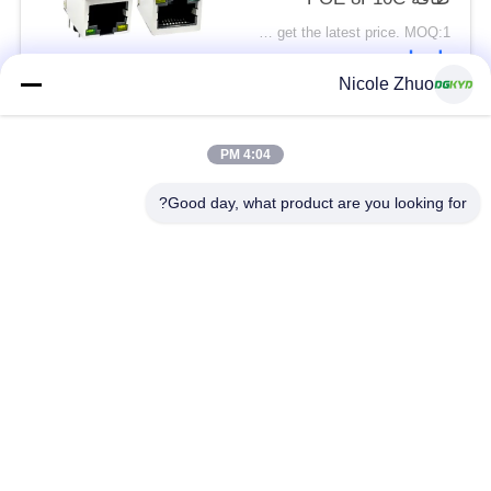
DGKYD111Q334AB2A1DP
Please contact us to get the latest price. MOQ:1 قطعة
اتصل
Nicole Zhuo
فئات شعبية
جميع
4:04 PM
Good day, what product are you looking for?
موصل إيثرنت RJ45
RJ45 موصل محمية
RJ45 موصلات متعددة
ميناء RJ45 واحدة
الموصل
CAT6 موصل RJ45
RJ11 جاك
RJ45 مع محول
منفذ RJ45 SMD