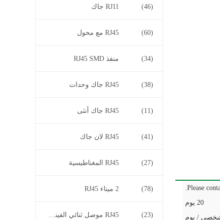
(46)
RJ11 جاك
(60)
RJ45 مع محول
(34)
منفذ RJ45 SMD
(38)
RJ45 جاك وحدات
(11)
RJ45 جاك أنثى
(41)
RJ45 لان جاك
(27)
RJ45 المغناطيسية
Please conta
(78)
2 ميناء RJ45
20 يوم
(23)
RJ45 موصل ثنائي الفينيل متعدد الكلور