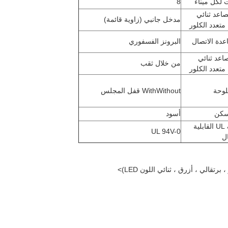
لكل ميناء
8
صاعد ثنائي
مدخل جانبي (زاوية قائمة)
 متعدد الكلور
عدة الاتصال
البرونز الفسفوري
اعد ثنائي
من خلال ثقب
 متعدد الكلور
لوحة
WithWithout قفل المجلس
سكن
أسود
تصنيف UL القابلية
UL 94V-0
ل