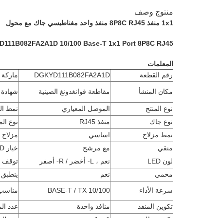
منتوج وصف
1x1 منفذ 8P8C RJ45 منفذ واحد مغناطيسي جاك مع محول
DGKYD111B082FA2A1D 10/100 Base-T 1x1 Port 8P8C RJ45 موصل شبكة الرافعات المغناطيسية مع d RJ45
المعلمات
رقم القطعة
DGKYD111B082FA2A1D
ماركة
مكان المنشأ
مقاطعة قوانغدونغ الصينية
شهادة
نوع المنتج
الموصل المعياري
نمط ا
نوع جاك
منفذ RJ45
نوع ال
نمط مزلاج
اساسي
مزلاج
منقي
مع مرشح
خيار LED
لون LED
نعم ، L- أخضر / R- أصفر
توقف ا
محمي
نعم
ينطبق 
سرعة الأداء
10/100 BASE-T / TX
مناسب 
تكوين المنفذ
منافذ واحدة
عدد ال