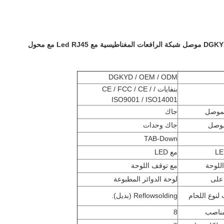
Le مع محول
DGKYD / OEM / ODM
بنفايات / CE / FCC / CE /
ISO9001 / ISO14001
لموصل
جاك
موصل
جاك وحدات
TAB-Down
مع LED
للوحة
مع توقف اللوحة
على
لوحة الدوائر المطبوعة
لنوع اللحام
Reflowsolding (بديل).
مناصب
8