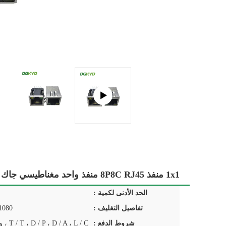
1x1 منفذ 8P8C RJ45 منفذ واحد مغناطيسي جاك مع محول
الحد الأدنى لكمية :
تفاصيل التغليف :
1080 صينية كرتو
شروط الدفع :