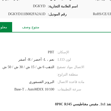
DGKYD
اسم العلامة التجارية:
DGKYD111B082FA2A1D
RoHS/CE/UL
رقم الموديل:
منتوج وصف
معلوم
الإسكان:
PBT
لون LED:
نعم ، L- أخضر / R- أصفر
الاتصال مواد تصفيح
الذهب 6 ش / 15 ش / 30 ش / 50 ش
منطقة التزاوج:
مادة قاعدة الاتصال:
البرونز الفسفوري
سرعة التطبيقات:
10/100 Base-T ، AutoMDIX
,
مقبس مغناطيسي 8P8C RJ45