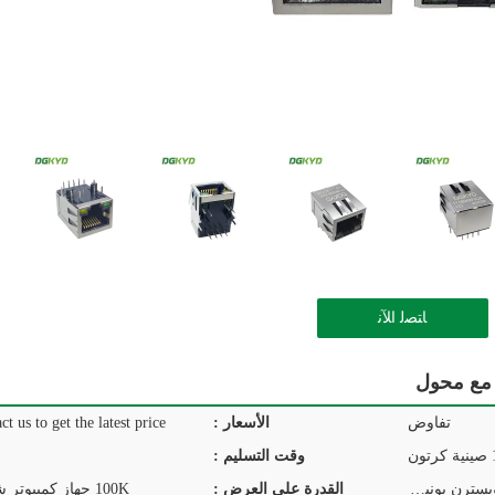
ﺎﺘﺼﻟ ﺍﻶﻧ
تفاوض
الأسعار :
ct us to get the latest price.
ن
وقت التسليم :
T / T ، D / P ، D / A ، L / C ، ويسترن يونيون ، موني جرام
القدرة على العرض :
100K جهاز كمبيوتر شخصى / يوم