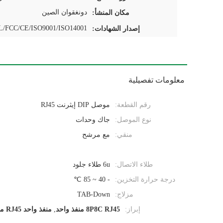
دونغقوان الصين
مكان المنشأ:
/FCC/CE/ISO9001/ISO14001
إصدار الشهادات:
معلومات تفصيلية
رقم القطعة:
موصل DIP إيثرنت RJ45
نوع الموصل:
جاك وحدات
منقي:
مع مرشح
طلاء الاتصال:
6u طلاء جلود
درجة حرارة التخزين:
- 40 ~ 85 ℃
مزلاج:
TAB-Down
إبراز:
8P8C RJ45 منفذ واحد
,
منفذ واحد RJ45 منفذ 1x1