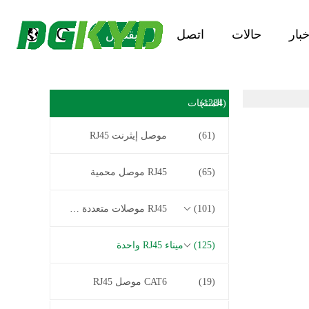
خبار
حالات
اتصل
يقتبس
(1284)
المنتجات
(61)
موصل إيثرنت RJ45
(65)
RJ45 موصل محمية
(101)
RJ45 موصلات متعددة الموصل
(125)
ميناء RJ45 واحدة
(19)
CAT6 موصل RJ45