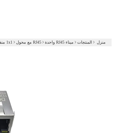
منزل
المنتجات
ميناء RJ45 واحدة
RJ45 مع محول
1x1 منفذ 8P8C RJ45 منفذ واحد مغناطيسي جاك مع محول