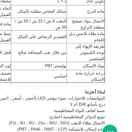
تكوين جاك
1 × 1
محطات 
اتجاه ت
مادة الدرع
سبائك النحاس مطلية بالنيكل
الفينيل
الاتصال مواد تصفيح
الذهب 6 ش / 15 ش / 30 ش /
مادة قا
منطقة التزاوج
50 ش
مادة طلاء تلامس ذيل
نمط تص
القصدير الرصاص على النيكل
اللحام
الفينيل
طريقة الإنهاء إلى
لوحة الكمبيوتر
من خلال ثقب الصحافة صالح
قفل ال
الشخصي
مواد الإسكان
بوليستر PBT
لون ال
درجة حرارة مادة
اساسي
الإسكان
للاشتعا
لماذا أخترتنا
المواصفات للاختيارات: ضوء مؤشر LED (أخضر ، أصفر ، أحمر ، برتقالي ، أزرق ، ثنائي اللون LED)>
درع بأصابع EMI أم لا
نسبة لفائف النواة المغناطيسية
تنويع الدوائر المغناطيسية اختياري
الاتصال بطلاء الذهب (FU ، 3U ، 6U ، 15u ، 30U ، 50U)
مادة إسكان بلاستيكية (PBT ، PA46 ، PA9T ، LCP)