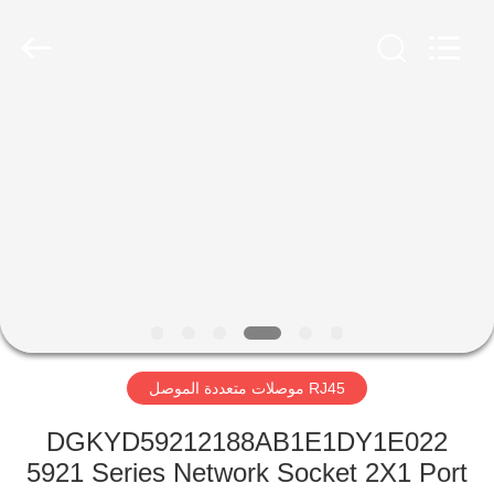
Keyouda
Electronic
Technology
Co.,ltd.
All
Rights
Reserved.
الصفحة
الرئيسية
منتجات
عرض
الواقع
الافتراضي
RJ45 موصلات متعددة الموصل
معلومات
DGKYD59212188AB1E1DY1E022
5921 Series Network Socket 2X1 Port
عنا