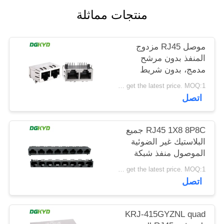
خريطة
منتجات مماثلة
الموقع
موصل RJ45 مزدوج
المنفذ بدون مرشح
سياسة
مدمج، بدون شريط
الخصوصية
ضوئي، دبوس حماية
Please contact us to get the latest price. MOQ:1 قطعة
أمامي 4.57 مم
اتصل
DGKYD112B035HWA1D13
RJ45 1X8 8P8C جميع
البلاستيك غير الضوئية
الموصول منفذ شبكة
DGKYD561888IWA1DY1022
Please contact us to get the latest price. MOQ:1 قطعة
اتصل
KRJ-415GYZNL quad