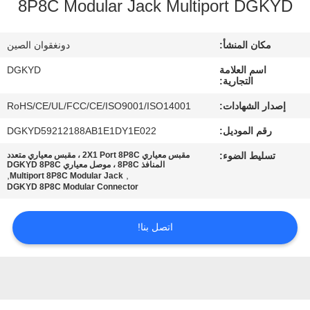
8P8C Modular Jack Multiport DGKYD
جولة
مكان المنشأ:
دونغقوان الصين
في
اسم العلامة
DGKYD
المعمل
التجارية:
إصدار الشهادات:
RoHS/CE/UL/FCC/CE/ISO9001/ISO14001
مراقبة
رقم الموديل:
DGKYD59212188AB1E1DY1E022
الجودة
تسليط الضوء:
مقبس معياري 2X1 Port 8P8C ، مقبس معياري متعدد
المنافذ 8P8C ، موصل معياري DGKYD 8P8C
,
,
Multiport 8P8C Modular Jack
DGKYD 8P8C Modular Connector
اتصل
بنا
اتصل بنا!
اطلب
اقتباس