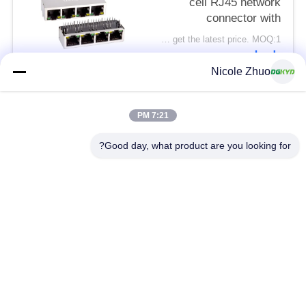
cell RJ45 network
connector with
100Mbps integrated
Please contact us to get the latest price. MOQ:1 قطعة
Ethernet filtering
اتصل
shielding strip light
Nicole Zhuo
فئات شعبية
جميع
7:21 PM
Good day, what product are you looking for?
موصل إيثرنت RJ45
RJ45 موصل محمية
RJ45 موصلات متعددة
ميناء RJ45 واحدة
الموصل
CAT6 موصل RJ45
RJ11 جاك
RJ45 مع محول
منفذ RJ45 SMD